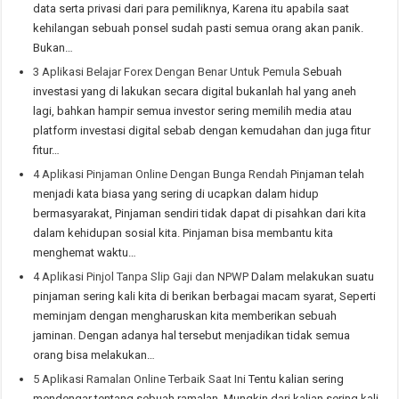
data serta privasi dari para pemiliknya, Karena itu apabila saat
kehilangan sebuah ponsel sudah pasti semua orang akan panik.
Bukan…
3 Aplikasi Belajar Forex Dengan Benar Untuk Pemula
Sebuah
investasi yang di lakukan secara digital bukanlah hal yang aneh
lagi, bahkan hampir semua investor sering memilih media atau
platform investasi digital sebab dengan kemudahan dan juga fitur
fitur…
4 Aplikasi Pinjaman Online Dengan Bunga Rendah
Pinjaman telah
menjadi kata biasa yang sering di ucapkan dalam hidup
bermasyarakat, Pinjaman sendiri tidak dapat di pisahkan dari kita
dalam kehidupan sosial kita. Pinjaman bisa membantu kita
menghemat waktu…
4 Aplikasi Pinjol Tanpa Slip Gaji dan NPWP
Dalam melakukan suatu
pinjaman sering kali kita di berikan berbagai macam syarat, Seperti
meminjam dengan mengharuskan kita memberikan sebuah
jaminan. Dengan adanya hal tersebut menjadikan tidak semua
orang bisa melakukan…
5 Aplikasi Ramalan Online Terbaik Saat Ini
Tentu kalian sering
mendengar tentang sebuah ramalan, Mungkin dari kalian sering kali