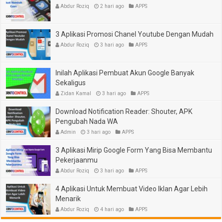
Abdur Roziq
2 hari ago
APPS
3 Aplikasi Promosi Chanel Youtube Dengan Mudah
Abdur Roziq
3 hari ago
APPS
Inilah Aplikasi Pembuat Akun Google Banyak
Sekaligus
Zidan Kamal
3 hari ago
APPS
Download Notification Reader: Shouter, APK
Pengubah Nada WA
Admin
3 hari ago
APPS
3 Aplikasi Mirip Google Form Yang Bisa Membantu
Pekerjaanmu
Abdur Roziq
3 hari ago
APPS
4 Aplikasi Untuk Membuat Video Iklan Agar Lebih
Menarik
Abdur Roziq
4 hari ago
APPS