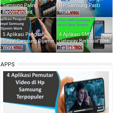
Samsung Paling
HP Samsung Pasti
Recomended
Work
5 Aplikasi Penguat
4 Aplikasi SMS
Sinyal Samsung Dijamin
Gateway Berbasis Web
Work
Terbaik
APPS