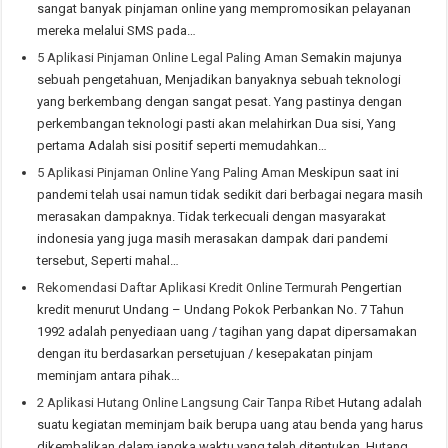
sangat banyak pinjaman online yang mempromosikan pelayanan
mereka melalui SMS pada…
5 Aplikasi Pinjaman Online Legal Paling Aman
Semakin majunya
sebuah pengetahuan, Menjadikan banyaknya sebuah teknologi
yang berkembang dengan sangat pesat. Yang pastinya dengan
perkembangan teknologi pasti akan melahirkan Dua sisi, Yang
pertama Adalah sisi positif seperti memudahkan…
5 Aplikasi Pinjaman Online Yang Paling Aman
Meskipun saat ini
pandemi telah usai namun tidak sedikit dari berbagai negara masih
merasakan dampaknya. Tidak terkecuali dengan masyarakat
indonesia yang juga masih merasakan dampak dari pandemi
tersebut, Seperti mahal…
Rekomendasi Daftar Aplikasi Kredit Online Termurah
Pengertian
kredit menurut Undang – Undang Pokok Perbankan No. 7 Tahun
1992 adalah penyediaan uang / tagihan yang dapat dipersamakan
dengan itu berdasarkan persetujuan / kesepakatan pinjam
meminjam antara pihak…
2 Aplikasi Hutang Online Langsung Cair Tanpa Ribet
Hutang adalah
suatu kegiatan meminjam baik berupa uang atau benda yang harus
dikembalikan dalam jangka waktu yang telah ditentukan. Hutang