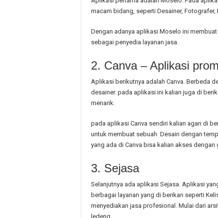
Aplikasi pertama adalah Moselo. Pada aplika
macam bidang, seperti Desainer, Fotografer, D
Dengan adanya aplikasi Moselo ini membuat
sebagai penyedia layanan jasa.
2. Canva – Aplikasi pro
Aplikasi berikutnya adalah Canva. Berbeda d
desainer. pada aplikasi ini kalian juga di b
menarik.
pada aplikasi Canva sendiri kalian agan di b
untuk membuat sebuah Desain dengan templat
yang ada di Canva bisa kalian akses dengan g
3. Sejasa
Selanjutnya ada aplikasi Sejasa. Aplikasi yan
berbagai layanan yang di berikan seperti Keli
menyediakan jasa profesional. Mulai dari ars
ledeng.