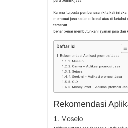
para pemilik jasa.
Karena itu pada pembahasan kita kali ini aka
membuat jasa kalian di kenal atau di ketahu
tersebut
benar benar membutuhkan layanan jasa dari k
Daftar Isi
Rekomendasi Aplikasi promosi Jasa
1. Moselo
2. Canva – Aplikasi promosi Jasa
3. Sejasa
4. Seekmi – Aplikasi promosi Jasa
5. OLX
6. MoneyLover – Aplikasi promosi Jas
Rekomendasi Aplik
1. Moselo