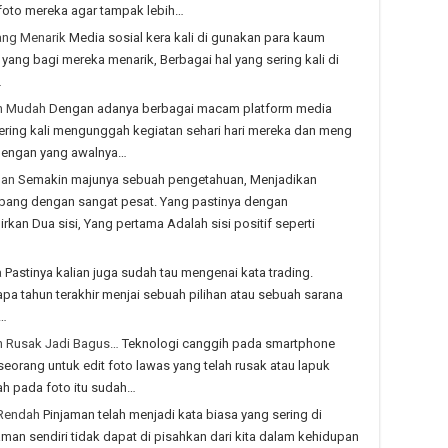
foto mereka agar tampak lebih…
ang Menarik
Media sosial kera kali di gunakan para kaum
 yang bagi mereka menarik, Berbagai hal yang sering kali di
…
an Mudah
Dengan adanya berbagai macam platform media
sering kali mengunggah kegiatan sehari hari mereka dan meng
 Dengan yang awalnya…
man
Semakin majunya sebuah pengetahuan, Menjadikan
bang dengan sangat pesat. Yang pastinya dengan
kan Dua sisi, Yang pertama Adalah sisi positif seperti
a
Pastinya kalian juga sudah tau mengenai kata trading.
apa tahun terakhir menjai sebuah pilihan atau sebuah sarana
i…
n Rusak Jadi Bagus…
Teknologi canggih pada smartphone
eorang untuk edit foto lawas yang telah rusak atau lapuk
jah pada foto itu sudah…
 Rendah
Pinjaman telah menjadi kata biasa yang sering di
an sendiri tidak dapat di pisahkan dari kita dalam kehidupan