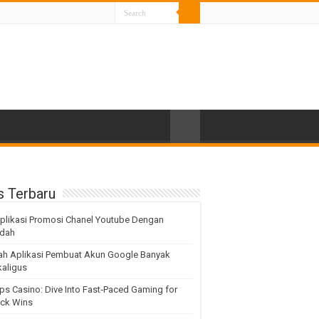
s Terbaru
plikasi Promosi Chanel Youtube Dengan
dah
lah Aplikasi Pembuat Akun Google Banyak
aligus
ps Casino: Dive Into Fast‑Paced Gaming for
ick Wins