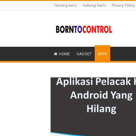
Tentang kami
Hubungi Kami
Privacy Policy
HOME
GADGET
APPS