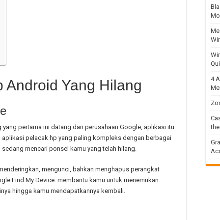
Bla
Mod
Meg
Wi
Win
Qui
4 A
p Android Yang Hilang
Me
Zo
ce
Cas
yang pertama ini datang dari perusahaan Google, aplikasi itu
th
n aplikasi pelacak hp yang paling kompleks dengan berbagai
Gra
 sedang mencari ponsel kamu yang telah hilang.
Acc
 menderingkan, mengunci, bahkan menghapus perangkat
oogle Find My Device. membantu kamu untuk menemukan
cinya hingga kamu mendapatkannya kembali.