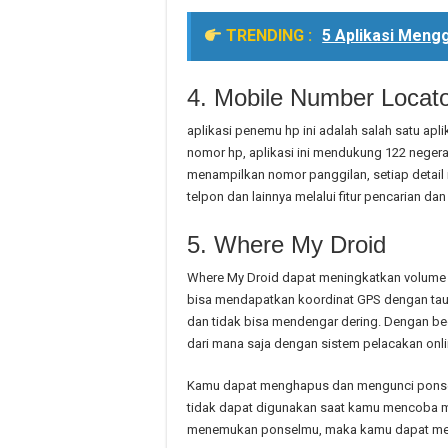
TRENDING :
5 Aplikasi Meng
4. Mobile Number Locat
aplikasi penemu hp ini adalah salah satu a
nomor hp, aplikasi ini mendukung 122 negera 
menampilkan nomor panggilan, setiap detail n
telpon dan lainnya melalui fitur pencarian da
5. Where My Droid
Where My Droid dapat meningkatkan volume d
bisa mendapatkan koordinat GPS dengan tau
dan tidak bisa mendengar dering. Dengan b
dari mana saja dengan sistem pelacakan onlin
Kamu dapat menghapus dan mengunci ponse
tidak dapat digunakan saat kamu mencoba me
menemukan ponselmu, maka kamu dapat meng