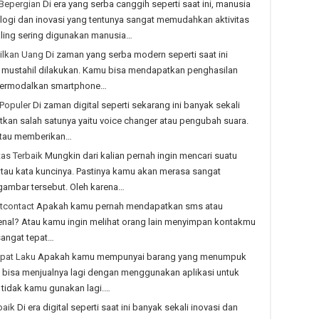
 Bepergian
Di era yang serba canggih seperti saat ini, manusia
ogi dan inovasi yang tentunya sangat memudahkan aktivitas
 paling sering digunakan manusia…
ilkan Uang
Di zaman yang serba modern seperti saat ini
ng mustahil dilakukan. Kamu bisa mendapatkan penghasilan
 bermodalkan smartphone…
 Populer
Di zaman digital seperti sekarang ini banyak sekali
kan salah satunya yaitu voice changer atau pengubah suara.
atau memberikan…
tas Terbaik
Mungkin dari kalian pernah ingin mencari suatu
tau kata kuncinya. Pastinya kamu akan merasa sangat
gambar tersebut. Oleh karena…
tcontact
Apakah kamu pernah mendapatkan sms atau
enal? Atau kamu ingin melihat orang lain menyimpan kontakmu
sangat tepat…
epat Laku
Apakah kamu mempunyai barang yang menumpuk
 bisa menjualnya lagi dengan menggunakan aplikasi untuk
 tidak kamu gunakan lagi.…
baik
Di era digital seperti saat ini banyak sekali inovasi dan