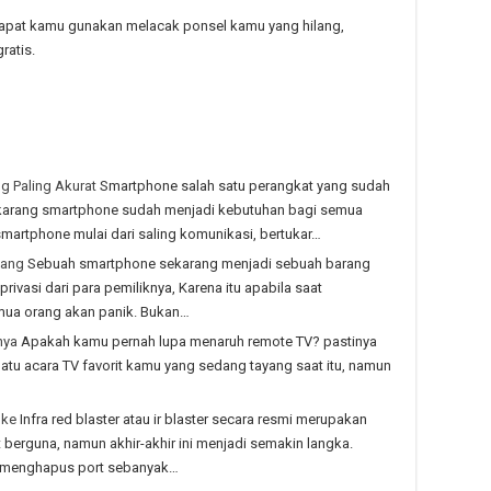
dapat kamu gunakan melacak ponsel kamu yang hilang,
ratis.
g Paling Akurat
Smartphone salah satu perangkat yang sudah
karang smartphone sudah menjadi kebutuhan bagi semua
artphone mulai dari saling komunikasi, bertukar…
lang
Sebuah smartphone sekarang menjadi sebuah barang
ivasi dari para pemiliknya, Karena itu apabila saat
mua orang akan panik. Bukan…
nya
Apakah kamu pernah lupa menaruh remote TV? pastinya
atu acara TV favorit kamu yang sedang tayang saat itu, namun
Oke
Infra red blaster atau ir blaster secara resmi merupakan
berguna, namun akhir-akhir ini menjadi semakin langka.
 menghapus port sebanyak…