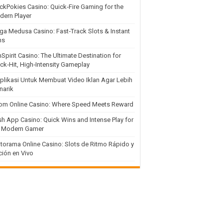
ckPokies Casino: Quick‑Fire Gaming for the
ern Player
a Medusa Casino: Fast‑Track Slots & Instant
ns
Spirit Casino: The Ultimate Destination for
ck‑Hit, High‑Intensity Gameplay
plikasi Untuk Membuat Video Iklan Agar Lebih
narik
om Online Casino: Where Speed Meets Reward
h App Casino: Quick Wins and Intense Play for
e Modern Gamer
torama Online Casino: Slots de Ritmo Rápido y
ión en Vivo