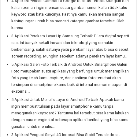
4 Aplikasi Pencari Gambar Di Google Kualitas Terbaik
Mungkin dari
kalian pernah ingin mencari suatu gambar namun kalian tidak tahu
keyword atau kata kuncinya. Pastinya kamu akan merasa sangat
kebingungan untuk bisa mencari kategori gambar tersebut. Oleh
karena…
3 Aplikasi Perekam Layar Hp Samsung Terbaik
Di era digital seperti
saat ini banyak sekali inovasi dan teknologi yang semakin
berkembang, salah satunya yaitu perekam layar atau biasa disebut
screen recording. Mungkin sebelum adanya perekam layar kamu…
5 Aplikasi Galeri Foto Terbaik di Android Untuk Smartphone
Galeri
Foto merupakan suatu aplikasi yang berfungsi untuk menampilkan
foto yang telah kamu capture, dan nantinya foto tersebut akan
tersimpan di smartphone kamu baik di internal memori maupun di
eksternal…
5 Aplikasi Untuk Menulis Layar di Android Terbaik
Apakah kamu
ingin membuat tulisan pada layar smartphone kamu tanpa
menggunakan keyboard? Tentunya hal tersebut bisa kamu lakukan
dengan cara menginstal beberapa aplikasi berikut yang bisa kamu
gunakan untuk menulis…
3 Aplikasi Penguat Sinyal 4G Indosat Bisa Stabil Terus
Indosat