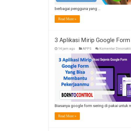
berbagai pengguna yang …
Read More »
3 Aplikasi Mirip Google For
14 jam ago
APPS
Komentar Dinonakti
Biasanya google form sering di pakai untuk 
Read More »