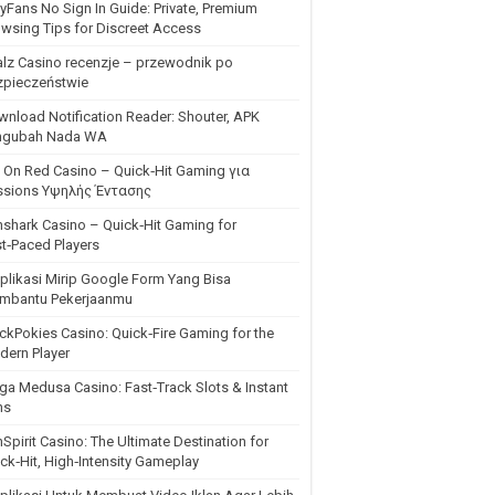
yFans No Sign In Guide: Private, Premium
wsing Tips for Discreet Access
lz Casino recenzje – przewodnik po
zpieczeństwie
nload Notification Reader: Shouter, APK
ngubah Nada WA
 On Red Casino – Quick‑Hit Gaming για
ssions Υψηλής Έντασης
shark Casino – Quick‑Hit Gaming for
t‑Paced Players
plikasi Mirip Google Form Yang Bisa
mbantu Pekerjaanmu
ckPokies Casino: Quick‑Fire Gaming for the
ern Player
a Medusa Casino: Fast‑Track Slots & Instant
ns
Spirit Casino: The Ultimate Destination for
ck‑Hit, High‑Intensity Gameplay