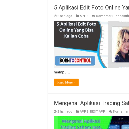
5 Aplikasi Edit Foto Online Y
2 hari ago
APPS
Komentar Dinonaktif
mampu …
Read More »
Mengenal Aplikasi Trading Sa
2 hari ago
APPS
,
BEST APP
Komentar 