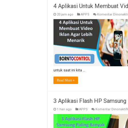
4 Aplikasi Untuk Membuat Vid
20 jam ago
APPS
Komentar Dinonakti
untuk saat ini kita …
Read More »
3 Aplikasi Flash HP Samsung 
1 hari ago
APPS
Komentar Dinonaktif