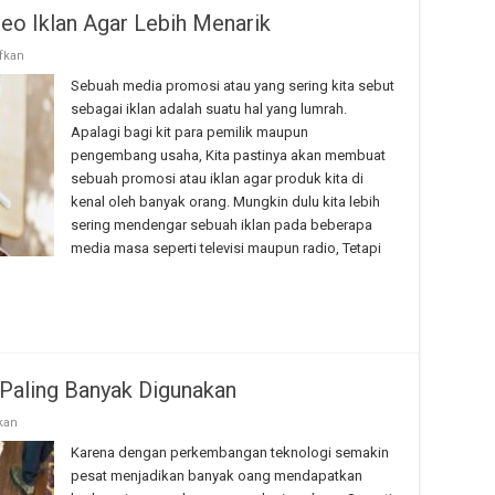
eo Iklan Agar Lebih Menarik
pada
fkan
4
Aplikasi
Sebuah media promosi atau yang sering kita sebut
Untuk
sebagai iklan adalah suatu hal yang lumrah.
Membuat
Video
Apalagi bagi kit para pemilik maupun
Iklan
pengembang usaha, Kita pastinya akan membuat
Agar
Lebih
sebuah promosi atau iklan agar produk kita di
Menarik
kenal oleh banyak orang. Mungkin dulu kita lebih
sering mendengar sebuah iklan pada beberapa
media masa seperti televisi maupun radio, Tetapi
Paling Banyak Digunakan
pada
kan
3
Aplikasi
Karena dengan perkembangan teknologi semakin
Flash
pesat menjadikan banyak oang mendapatkan
HP
Samsung