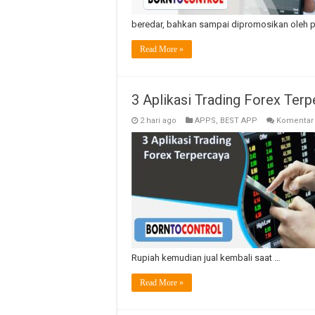
beredar, bahkan sampai dipromosikan oleh p
Read More »
3 Aplikasi Trading Forex Terp
2 hari ago
APPS
,
BEST APP
Komentar 
Rupiah kemudian jual kembali saat …
Read More »