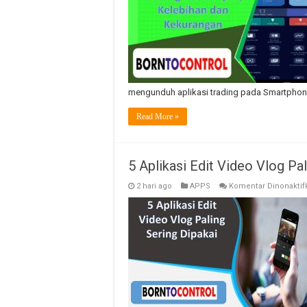
mengunduh aplikasi trading pada Smartphone
Read More »
5 Aplikasi Edit Video Vlog Pal
2 hari ago
APPS
Komentar Dinonaktif