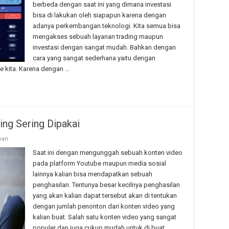
Ipot,
berbeda dengan saat ini yang dimana investasi
Kelebihan
bisa di lakukan oleh siapapun karena dengan
dan
Kekurangan
adanya perkembangan teknologi. Kita semua bisa
mengakses sebuah layanan trading maupun
investasi dengan sangat mudah. Bahkan dengan
cara yang sangat sederhana yaitu dengan
 kita. Karena dengan …
ing Sering Dipakai
pada
kan
5
Aplikasi
Saat ini dengan mengunggah sebuah konten video
Edit
pada platform Youtube maupun media sosial
Video
Vlog
lainnya kalian bisa mendapatkan sebuah
Paling
penghasilan. Tentunya besar kecilnya penghasilan
Sering
Dipakai
yang akan kalian dapat tersebut akan di tentukan
dengan jumlah penonton dari konten video yang
kalian buat. Salah satu konten video yang sangat
populer dan juga cukup mudah untuk di buat