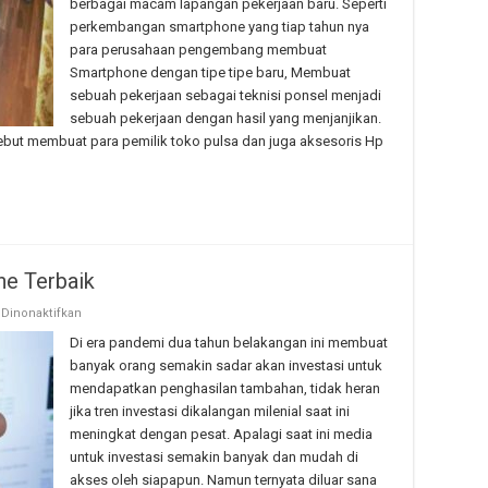
berbagai macam lapangan pekerjaan baru. Seperti
Paling
perkembangan smartphone yang tiap tahun nya
Banyak
Digunakan
para perusahaan pengembang membuat
Smartphone dengan tipe tipe baru, Membuat
sebuah pekerjaan sebagai teknisi ponsel menjadi
sebuah pekerjaan dengan hasil yang menjanjikan.
but membuat para pemilik toko pulsa dan juga aksesoris Hp
ne Terbaik
pada
Dinonaktifkan
4
Aplikasi
Di era pandemi dua tahun belakangan ini membuat
Trading
banyak orang semakin sadar akan investasi untuk
Saham
Online
mendapatkan penghasilan tambahan, tidak heran
Terbaik
jika tren investasi dikalangan milenial saat ini
meningkat dengan pesat. Apalagi saat ini media
untuk investasi semakin banyak dan mudah di
akses oleh siapapun. Namun ternyata diluar sana