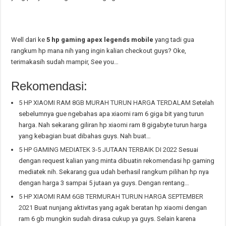
Well dari ke
5 hp gaming apex legends mobile
yang tadi gua
rangkum hp mana nih yang ingin kalian checkout guys? Oke,
terimakasih sudah mampir, See you…
Rekomendasi:
5 HP XIAOMI RAM 8GB MURAH TURUN HARGA TERDALAM
Setelah
sebelumnya gue ngebahas apa xiaomi ram 6 giga bit yang turun
harga. Nah sekarang giliran hp xiaomi ram 8 gigabyte turun harga
yang kebagian buat dibahas guys. Nah buat…
5 HP GAMING MEDIATEK 3-5 JUTAAN TERBAIK DI 2022
Sesuai
dengan request kalian yang minta dibuatin rekomendasi hp gaming
mediatek nih. Sekarang gua udah berhasil rangkum pilihan hp nya
dengan harga 3 sampai 5 jutaan ya guys. Dengan rentang…
5 HP XIAOMI RAM 6GB TERMURAH TURUN HARGA SEPTEMBER
2021
Buat nunjang aktivitas yang agak beratan hp xiaomi dengan
ram 6 gb mungkin sudah dirasa cukup ya guys. Selain karena