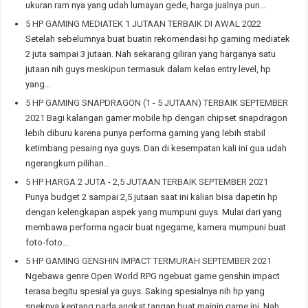
ukuran ram nya yang udah lumayan gede, harga jualnya pun…
5 HP GAMING MEDIATEK 1 JUTAAN TERBAIK DI AWAL 2022
Setelah sebelumnya buat buatin rekomendasi hp gaming mediatek
2 juta sampai 3 jutaan. Nah sekarang giliran yang harganya satu
jutaan nih guys meskipun termasuk dalam kelas entry level, hp
yang…
5 HP GAMING SNAPDRAGON (1 - 5 JUTAAN) TERBAIK SEPTEMBER
2021
Bagi kalangan gamer mobile hp dengan chipset snapdragon
lebih diburu karena punya performa gaming yang lebih stabil
ketimbang pesaing nya guys. Dan di kesempatan kali ini gua udah
ngerangkum pilihan…
5 HP HARGA 2 JUTA - 2,5 JUTAAN TERBAIK SEPTEMBER 2021
Punya budget 2 sampai 2,5 jutaan saat ini kalian bisa dapetin hp
dengan kelengkapan aspek yang mumpuni guys. Mulai dari yang
membawa performa ngacir buat ngegame, kamera mumpuni buat
foto-foto…
5 HP GAMING GENSHIN IMPACT TERMURAH SEPTEMBER 2021
Ngebawa genre Open World RPG ngebuat game genshin impact
terasa begitu spesial ya guys. Saking spesialnya nih hp yang
speknya kentang pada angkat tangan buat mainin game ini. Nah