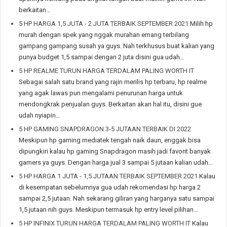
berkaitan…
5 HP HARGA 1,5 JUTA - 2 JUTA TERBAIK SEPTEMBER 2021
Milih hp
murah dengan spek yang nggak murahan emang terbilang
gampang gampang susah ya guys. Nah terkhusus buat kalian yang
punya budget 1,5 sampai dengan 2 juta disini gua udah…
5 HP REALME TURUN HARGA TERDALAM PALING WORTH IT
Sebagai salah satu brand yang rajin merilis hp terbaru, hp realme
yang agak lawas pun mengalami penurunan harga untuk
mendongkrak penjualan guys. Berkaitan akan hal itu, disini gue
udah nyiapin…
5 HP GAMING SNAPDRAGON 3-5 JUTAAN TERBAIK DI 2022
Meskipun hp gaming mediatek tengah naik daun, enggak bisa
dipungkiri kalau hp gaming Snapdragon masih jadi favorit banyak
gamers ya guys. Dengan harga jual 3 sampai 5 jutaan kalian udah…
5 HP HARGA 1 JUTA - 1,5 JUTAAN TERBAIK SEPTEMBER 2021
Kalau
di kesempatan sebelumnya gua udah rekomendasi hp harga 2
sampai 2,5 jutaan. Nah sekarang giliran yang harganya satu sampai
1,5 jutaan nih guys. Meskipun termasuk hp entry level pilihan…
5 HP INFINIX TURUN HARGA TERDALAM PALING WORTH IT
Kalau