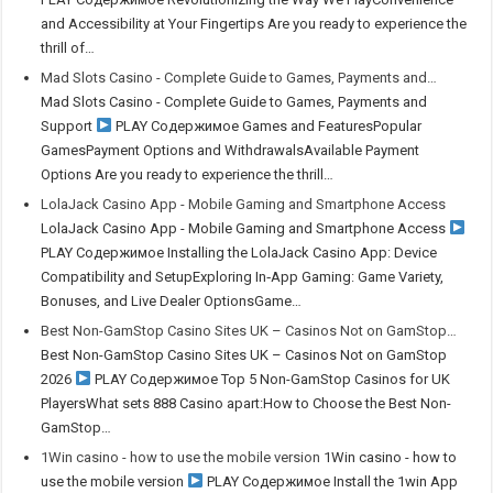
and Accessibility at Your Fingertips Are you ready to experience the
thrill of…
Mad Slots Casino - Complete Guide to Games, Payments and…
Mad Slots Casino - Complete Guide to Games, Payments and
Support
PLAY Содержимое Games and FeaturesPopular
GamesPayment Options and WithdrawalsAvailable Payment
Options Are you ready to experience the thrill…
LolaJack Casino App - Mobile Gaming and Smartphone Access
LolaJack Casino App - Mobile Gaming and Smartphone Access
PLAY Содержимое Installing the LolaJack Casino App: Device
Compatibility and SetupExploring In‑App Gaming: Game Variety,
Bonuses, and Live Dealer OptionsGame…
Best Non-GamStop Casino Sites UK – Casinos Not on GamStop…
Best Non-GamStop Casino Sites UK – Casinos Not on GamStop
2026
PLAY Содержимое Top 5 Non-GamStop Casinos for UK
PlayersWhat sets 888 Casino apart:How to Choose the Best Non-
GamStop…
1Win casino - how to use the mobile version
1Win casino - how to
use the mobile version
PLAY Содержимое Install the 1win App