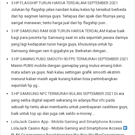
5 HP FLAGSHIP TURUN HARGA TERDALAM SEPTEMBER 2021
Julukan hp flagship jelas nandain kalau kelas hp tersebut berbeda
dari hp segmen lainnya guys. Terlepas dari spek dan fiturnya yang
sangat menawan, tentu harga jual dari hp flagship pun…
5 HP SAMSUNG RAM 6GB TURUN HARGA TERDALAM
Kabar baik
bagi para pecinta hp Samsung saat ini ada sejumlah jawara darinya
yang lagi kedapatan turun harga guys, khususnya untuk hp
Samsung dengan ram 6 gigabyte ya. Berkaitan dengan…
5 HP GAMING PUBG SMOOTH 90 FPS TERMURAH SEPTEMBER 2021
Mainin PUBG mobile dengan gameplay yang mulus emang bikin
mata adam ya guys. Nah kalau settingan grafik smooth ekstrim
menurut kalian masih agak kurang kalian bisa pertimbangkan
sejumlah hp yg…
5 HP SAMSUNG NFC TERMURAH BULAN SEPTEMBER 2021
Di era
yang serba digital seperti sekarang ini adanya fitur nfc pada
sebuah hp tentu akan membantu untuk pembayaran cashless guys,
baik untuk top up dan juga cek saldo e-money.…
LolaJack Casino App - Mobile Gaming and Smartphone Access
LolaJack Casino App - Mobile Gaming and Smartphone Access
PLAY Содержимое Revolutionizing the Way We PlayConvenience