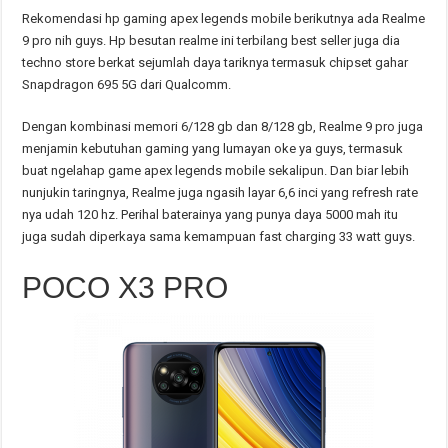
Rekomendasi hp gaming apex legends mobile berikutnya ada Realme
9 pro nih guys. Hp besutan realme ini terbilang best seller juga dia
techno store berkat sejumlah daya tariknya termasuk chipset gahar
Snapdragon 695 5G dari Qualcomm.
Dengan kombinasi memori 6/128 gb dan 8/128 gb, Realme 9 pro juga
menjamin kebutuhan gaming yang lumayan oke ya guys, termasuk
buat ngelahap game apex legends mobile sekalipun. Dan biar lebih
nunjukin taringnya, Realme juga ngasih layar 6,6 inci yang refresh rate
nya udah 120 hz. Perihal baterainya yang punya daya 5000 mah itu
juga sudah diperkaya sama kemampuan fast charging 33 watt guys.
POCO X3 PRO