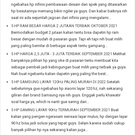
ngebahas hp infinix pembawaan desain dan spek yang ditawarkan
hp besutannya memang bikin ngiler ya guys. Dan kabar baiknya nih
saat ini ada sejumlah jagoan dari infinix yang mengalami…
5 HP RAM BESAR HARGA 2 JUTAAN TERBAIK OKTOBER 2021
Bermodalkan budget 2 jutaan kalian tentu bisa dapetin hp ram
besar dengan mudah di pasaran guys. Tapi eh tapi nih buat milih
yang paling bernilai di berbagai aspek tentu gampang…
5 HP HARGA 2,5 JUTA - 3 JUTA TERBAIK SEPTEMBER 2021
Melihat
banyaknya pilihan hp yang oke di pasaran tentu membuat kita
sebagai pembeli jadi kebingungan buat milih yang terbaik ya guys.
Nah buat ngebantu kalian dapetin yang paling the best…
5 HP SAMSUNG LAYAR 120Hz PALING MURAH DI 2022
Setelah
sebelumnya gue ngebahas hp xiaomi layar 120 hz, nah sekarang
giliran dari brand Samsung nya nih guys. Enggak perlu khawatir
soal harga ya, which is nanti gue saring dari…
5 HP GAMING LAYAR 90Hz TERMURAH SEPTEMBER 2021
Buat
kalian yang pengen ngerasain sensasi layar mulus, hp dengan layar
90 hz bisa jadi solusi yang tepat guys. Selain karena sudah cukup
banyak pilihan hp nya sekarang kalian juga…