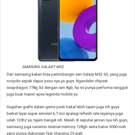
SAMSUNG GALAXY M52
Dari samsung kalian bisa pertimbangin seri Galaxy M52 5G, yang juga
nonjolin aspek dapur pacu nya ya guys. Ngandelin chipset
snapdragon 778g 5G dengan ram 8gb, hp ini punya performa tangguh
juga buat mainin apex legends mobile ya.
Suguhan grafis dalam game pasti bakal lebih tajam juga nih guys
berkat layar super amoled 6,7 inci apalagi refresh rate layarnya juga
udah 120hz ya, tajem banget nih. Masih di seputar jeroan nya nih guys,
samsung juga nanemin internal memory 128gb serta batrai 5000 mah
yang punya dukungan fast charging 25 watt.