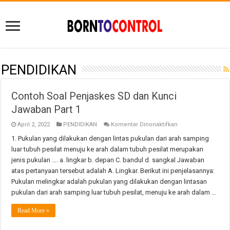
PENDIDIKAN
Contoh Soal Penjaskes SD dan Kunci
Jawaban Part 1
pada
April 2, 2022
PENDIDIKAN
Komentar Dinonaktifkan
Contoh
Soal
1. Pukulan yang dilakukan dengan lintas pukulan dari arah samping
Penjaskes
luar tubuh pesilat menuju ke arah dalam tubuh pesilat merupakan
SD
dan
jenis pukulan …. a. lingkar b. depan C. bandul d. sangkal​ Jawaban
Kunci
atas pertanyaan tersebut adalah A. Lingkar. Berikut ini penjelasannya:
Jawaban
Part
Pukulan melingkar adalah pukulan yang dilakukan dengan lintasan
1
pukulan dari arah samping luar tubuh pesilat, menuju ke arah dalam …
Read More »