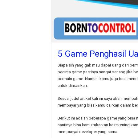
5 Game Penghasil Ua
Siapa sih yang gak mau dapat uang dari ber
pecinta game pastinya sangat senang jika b
bermain game. Namun, kamu juga bisa mendap
untuk dimainkan.
Sesuai judul artikel kali ini saya akan mem
membayar yang bisa kamu cairkan dalam ben
Berikut ini adalah beberapa game yang bisa
nantinya bisa kamu tukarkan ke rekening ka
mempunyai developer yang sama.