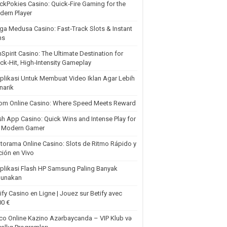
ckPokies Casino: Quick‑Fire Gaming for the
ern Player
a Medusa Casino: Fast‑Track Slots & Instant
ns
Spirit Casino: The Ultimate Destination for
ck‑Hit, High‑Intensity Gameplay
plikasi Untuk Membuat Video Iklan Agar Lebih
narik
om Online Casino: Where Speed Meets Reward
h App Casino: Quick Wins and Intense Play for
e Modern Gamer
torama Online Casino: Slots de Ritmo Rápido y
ión en Vivo
plikasi Flash HP Samsung Paling Banyak
gunakan
ify Casino en Ligne | Jouez sur Betify avec
0 €
co Online Kazino Azərbaycanda – VIP Klub və