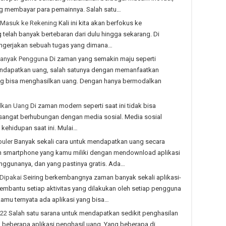
ng membayar para pemainnya. Salah satu…
 Masuk ke Rekening
Kali ini kita akan berfokus ke
telah banyak bertebaran dari dulu hingga sekarang. Di
mengerjakan sebuah tugas yang dimana…
Banyak Pengguna
Di zaman yang semakin maju seperti
endapatkan uang, salah satunya dengan memanfaatkan
ang bisa menghasilkan uang. Dengan hanya bermodalkan
ilkan Uang
Di zaman modern seperti saat ini tidak bisa
 sangat berhubungan dengan media sosial. Media sosial
kehidupan saat ini. Mulai…
puler
Banyak sekali cara untuk mendapatkan uang secara
n smartphone yang kamu miliki dengan mendownload aplikasi
gunanya, dan yang pastinya gratis. Ada…
Dipakai
Seiring berkembangnya zaman banyak sekali aplikasi-
membantu setiap aktivitas yang dilakukan oleh setiap pengguna
kamu ternyata ada aplikasi yang bisa…
022
Salah satu sarana untuk mendapatkan sedikit penghasilan
eberapa aplikasi penghasil uang. Yang beberapa di