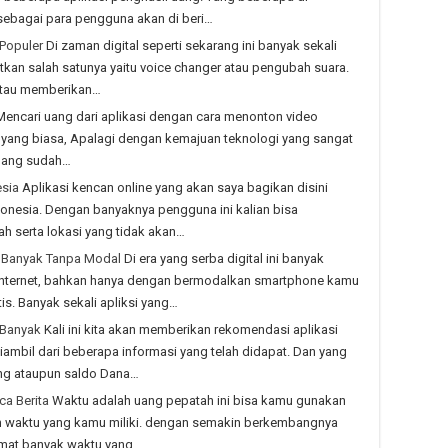
sebagai para pengguna akan di beri…
 Populer
Di zaman digital seperti sekarang ini banyak sekali
kan salah satunya yaitu voice changer atau pengubah suara.
atau memberikan…
encari uang dari aplikasi dengan cara menonton video
 yang biasa, Apalagi dengan kemajuan teknologi yang sangat
 uang sudah…
esia
Aplikasi kencan online yang akan saya bagikan disini
donesia. Dengan banyaknya pengguna ini kalian bisa
 serta lokasi yang tidak akan…
g Banyak Tanpa Modal
Di era yang serba digital ini banyak
i internet, bahkan hanya dengan bermodalkan smartphone kamu
s. Banyak sekali apliksi yang…
 Banyak
Kali ini kita akan memberikan rekomendasi aplikasi
iambil dari beberapa informasi yang telah didapat. Dan yang
uang ataupun saldo Dana…
a Berita
Waktu adalah uang pepatah ini bisa kamu gunakan
an waktu yang kamu miliki. dengan semakin berkembangnya
hemat banyak waktu yang…