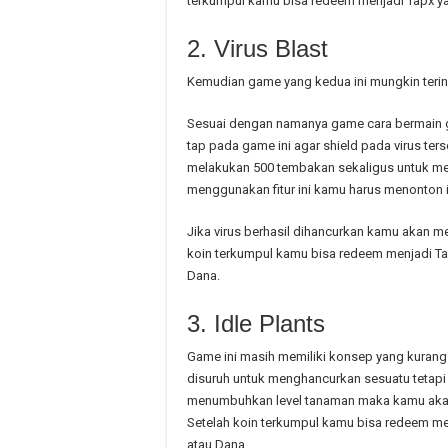
terkumpul kamu bisa redeem menjadi Tapx ya
2. Virus Blast
Kemudian game yang kedua ini mungkin terins
Sesuai dengan namanya game cara bermain g
tap pada game ini agar shield pada virus ters
melakukan 500 tembakan sekaligus untuk men
menggunakan fitur ini kamu harus menonton ik
Jika virus berhasil dihancurkan kamu akan m
koin terkumpul kamu bisa redeem menjadi Ta
Dana.
3. Idle Plants
Game ini masih memiliki konsep yang kurang
disuruh untuk menghancurkan sesuatu tetap
menumbuhkan level tanaman maka kamu akan 
Setelah koin terkumpul kamu bisa redeem me
atau Dana.