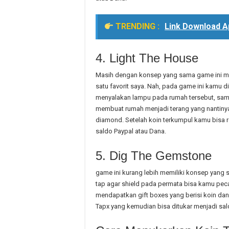
TRENDING :
Link Download Ap
4. Light The House
Masih dengan konsep yang sama game ini memi
satu favorit saya. Nah, pada game ini kamu
menyalakan lampu pada rumah tersebut, sam
membuat rumah menjadi terang yang nantinya
diamond. Setelah koin terkumpul kamu bisa 
saldo Paypal atau Dana.
5. Dig The Gemstone
game ini kurang lebih memiliki konsep yang
tap agar shield pada permata bisa kamu pe
mendapatkan gift boxes yang berisi koin da
Tapx yang kemudian bisa ditukar menjadi sal