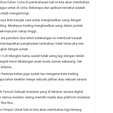
Bisa Kalian Coba
Di pembahasan kali ini kita akan membahas
agus untuk di coba. Beberapa dari aplikasi tersebut adalah
a telah mengantongi…
caya
Ada banyak cara untuk menghasilkan uang dengan
ading. Meskipun trading menghasilkan uang dalam jumlah
sikonya pun cukup tinggi.…
 era pandemi dua tahun belakangan ini membuat banyak
 mendapatkan penghasilan tambahan, tidak heran jika tren
ingkat dengan pesat.…
eh OJK
Mungkin kamu sudah tidak asing lagi dengan istilah
g menjadi trend dikalangan anak muda zaman sekarang. Tak
s didunia…
a
Pastinya kalian juga sudah tau mengenai kata trading.
apa tahun terakhir menjai sebuah pilihan atau sebuah sarana
i…
uk Pemula
Sebuah investasi yang di lakukan secara digital
r semua investor sering memilih media atau platform investasi
itur fitur…
n Pelajari
Untuk kali ini kita akan membahas lagi tentang