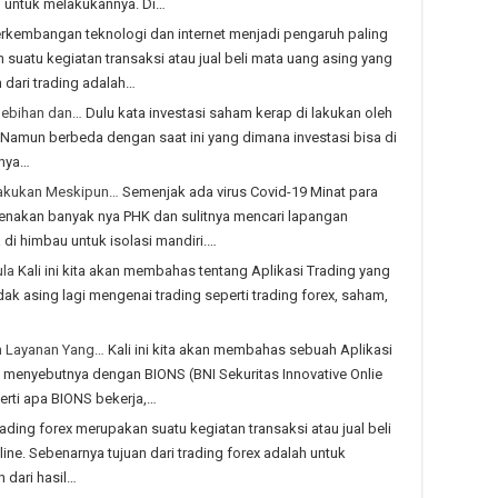
 untuk melakukannya. Di…
rkembangan teknologi dan internet menjadi pengaruh paling
 suatu kegiatan transaksi atau jual beli mata uang asing yang
 dari trading adalah…
elebihan dan…
Dulu kata investasi saham kerap di lakukan oleh
 Namun berbeda dengan saat ini yang dimana investasi bisa di
anya…
ilakukan Meskipun…
Semenjak ada virus Covid-19 Minat para
enakan banyak nya PHK dan sulitnya mencari lapangan
di himbau untuk isolasi mandiri.…
ula
Kali ini kita akan membahas tentang Aplikasi Trading yang
ak asing lagi mengenai trading seperti trading forex, saham,
an Layanan Yang…
Kali ini kita akan membahas sebuah Aplikasi
ng menyebutnya dengan BIONS (BNI Sekuritas Innovative Onlie
rti apa BIONS bekerja,…
ading forex merupakan suatu kegiatan transaksi atau jual beli
ine. Sebenarnya tujuan dari trading forex adalah untuk
 dari hasil…