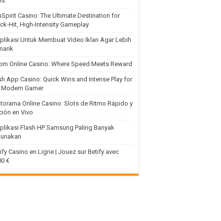
ns
Spirit Casino: The Ultimate Destination for
ck‑Hit, High‑Intensity Gameplay
plikasi Untuk Membuat Video Iklan Agar Lebih
narik
om Online Casino: Where Speed Meets Reward
h App Casino: Quick Wins and Intense Play for
e Modern Gamer
torama Online Casino: Slots de Ritmo Rápido y
ión en Vivo
plikasi Flash HP Samsung Paling Banyak
gunakan
ify Casino en Ligne | Jouez sur Betify avec
0 €