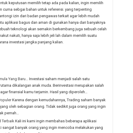
Untuk keputusan memilih tetap ada pada kalian, ingin memilih
in cuma sebgai bahan untuk referensi. yang terpenting
antongi izin dari badan pengawas terkait agar lebih mudah
atu aplikasi bagus dan aman di gunakan hanya dari banyaknya
buah teknologi akan semakin berkembang juga sebuah celah
ut nakuti, hanya saja lebih jeli lah dalam memilih suatu
rana investasi jangka panjang kalian.
emula Yang Baru…
Investasi saham menjadi salah satu
terutama dikalangan anak muda. Berinvestasi merupakan salah
gar finansial kamu terjamin. Hasil yang diperoleh…
Populer
Karena dengan kemudahannya, Trading saham banyak
njang oleh sebagian orang. Tidak sedikit juga orang yang ingin
dak pernah…
 Terbaik
Kali ini kami ingin membahas beberapa aplikasi
sti sangat banyak orang yang ingin mencoba melakukan yang