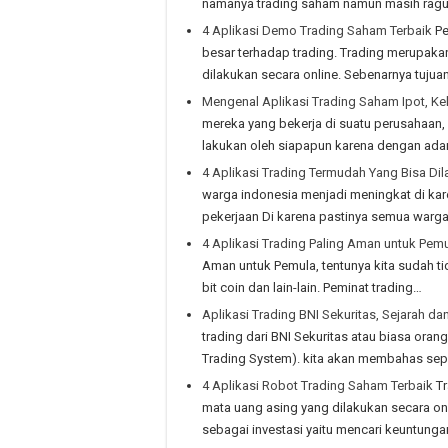
namanya trading saham namun masih ragu
4 Aplikasi Demo Trading Saham Terbaik
Pe
besar terhadap trading. Trading merupakan
dilakukan secara online. Sebenarnya tujuan
Mengenal Aplikasi Trading Saham Ipot, K
mereka yang bekerja di suatu perusahaan,
lakukan oleh siapapun karena dengan ad
4 Aplikasi Trading Termudah Yang Bisa D
warga indonesia menjadi meningkat di kar
pekerjaan Di karena pastinya semua warga 
4 Aplikasi Trading Paling Aman untuk Pem
Aman untuk Pemula, tentunya kita sudah tid
bit coin dan lain-lain. Peminat trading…
Aplikasi Trading BNI Sekuritas, Sejarah d
trading dari BNI Sekuritas atau biasa ora
Trading System). kita akan membahas sepe
4 Aplikasi Robot Trading Saham Terbaik
Tr
mata uang asing yang dilakukan secara onl
sebagai investasi yaitu mencari keuntungan