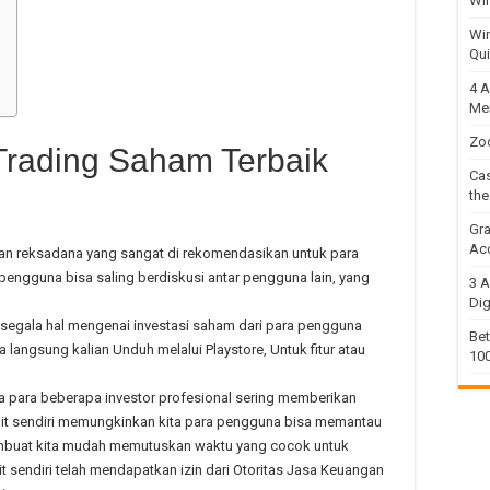
Wi
Win
Qui
4 A
Me
Zo
Trading Saham Terbaik
Cas
th
Gra
Acc
 dan reksadana yang sangat di rekomendasikan untuk para
 pengguna bisa saling berdiskusi antar pengguna lain, yang
3 A
Di
 segala hal mengenai investasi saham dari para pengguna
Bet
sa langsung kalian Unduh melalui Playstore, Untuk fitur atau
100
a para beberapa investor profesional sering memberikan
it sendiri memungkinkan kita para pengguna bisa memantau
embuat kita mudah memutuskan waktu yang cocok untuk
it sendiri telah mendapatkan izin dari Otoritas Jasa Keuangan