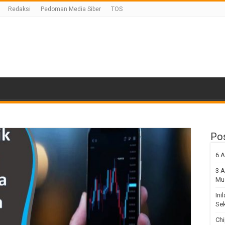
Redaksi
Pedoman Media Siber
TOS
Po
6 A
3 A
Mu
Ini
Sek
Chi