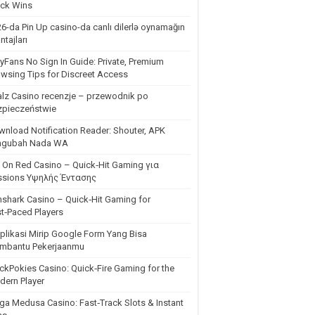
ick Wins
6-da Pin Up casino-da canlı dilerlə oynamağın
ntajları
yFans No Sign In Guide: Private, Premium
wsing Tips for Discreet Access
lz Casino recenzje – przewodnik po
zpieczeństwie
nload Notification Reader: Shouter, APK
ngubah Nada WA
 On Red Casino – Quick‑Hit Gaming για
ssions Υψηλής Έντασης
shark Casino – Quick‑Hit Gaming for
t‑Paced Players
plikasi Mirip Google Form Yang Bisa
mbantu Pekerjaanmu
ckPokies Casino: Quick‑Fire Gaming for the
ern Player
a Medusa Casino: Fast‑Track Slots & Instant