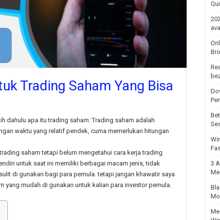
Qu
202
ava
Onl
Bro
Rea
be
ntuk Trading Saham Yang Bisa
Dow
Pe
Bet
ih dahulu apa itu trading saham. Trading saham adalah
Se
engan waktu yang relatif pendek, cuma memerlukan hitungan
Win
Fas
 trading saham tetapi belum mengetahui cara kerja trading
ndiri untuk saat ini memiliki berbagai macam jenis, tidak
3 A
Me
sulit di gunakan bagi para pemula. tetapi jangan khawatir saya
 yang mudah di gunakan untuk kalian para investor pemula.
Bla
Mod
Meg