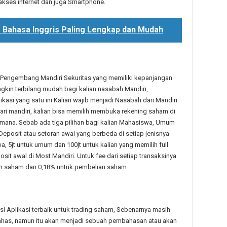
ses internet dan juga Smartphone.
s Bahasa Inggris Paling Lengkap dan Mudah
ri Pengembang Mandiri Sekuritas yang memiliki kepanjangan
ungkin terbilang mudah bagi kalian nasabah Mandiri,
kasi yang satu ini Kalian wajib menjadi Nasabah dari Mandiri.
dari mandiri, kalian bisa memilih membuka rekening saham di
 mana. Sebab ada tiga pilihan bagi kalian Mahasiswa, Umum
i Deposit atau setoran awal yang berbeda di setiap jenisnya
a, 5jt untuk umum dan 100jt untuk kalian yang memilih full
posit awal di Most Mandiri. Untuk fee dari setiap transaksinya
lan saham dan 0,18% untuk pembelian saham.
si Aplikasi terbaik untuk trading saham, Sebenarnya masih
 bahas, namun itu akan menjadi sebuah pembahasan atau akan