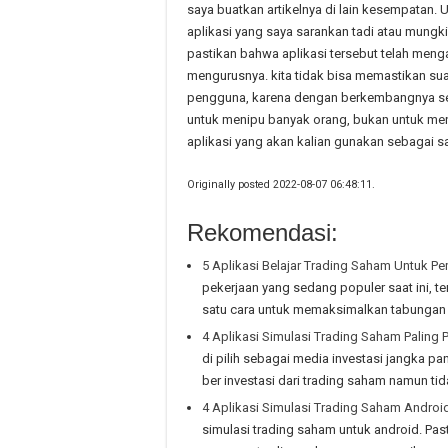
saya buatkan artikelnya di lain kesempatan. 
aplikasi yang saya sarankan tadi atau mungk
pastikan bahwa aplikasi tersebut telah meng
mengurusnya. kita tidak bisa memastikan su
pengguna, karena dengan berkembangnya se
untuk menipu banyak orang, bukan untuk menak
aplikasi yang akan kalian gunakan sebagai sa
Originally posted 2022-08-07 06:48:11.
Rekomendasi:
5 Aplikasi Belajar Trading Saham Untuk P
pekerjaan yang sedang populer saat ini, 
satu cara untuk memaksimalkan tabungan a
4 Aplikasi Simulasi Trading Saham Paling 
di pilih sebagai media investasi jangka pa
ber investasi dari trading saham namun ti
4 Aplikasi Simulasi Trading Saham Android
simulasi trading saham untuk android. Pa