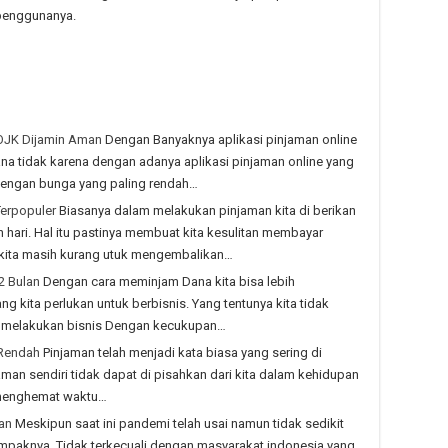
 penggunanya.
 OJK Dijamin Aman
Dengan Banyaknya aplikasi pinjaman online
na tidak karena dengan adanya aplikasi pinjaman online yang
 dengan bunga yang paling rendah…
Terpopuler
Biasanya dalam melakukan pinjaman kita di berikan
hari. Hal itu pastinya membuat kita kesulitan membayar
 kita masih kurang utuk mengembalikan…
2 Bulan
Dengan cara meminjam Dana kita bisa lebih
ita perlukan untuk berbisnis. Yang tentunya kita tidak
k melakukan bisnis Dengan kecukupan…
 Rendah
Pinjaman telah menjadi kata biasa yang sering di
an sendiri tidak dapat di pisahkan dari kita dalam kehidupan
a menghemat waktu…
an
Meskipun saat ini pandemi telah usai namun tidak sedikit
mpaknya. Tidak terkecuali dengan masyarakat indonesia yang