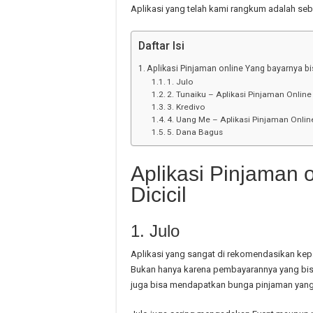
Aplikasi yang telah kami rangkum adalah seba
Daftar Isi
Aplikasi Pinjaman online Yang bayarnya bis
1. Julo
2. Tunaiku – Aplikasi Pinjaman Online 
3. Kredivo
4. Uang Me – Aplikasi Pinjaman Online 
5. Dana Bagus
Aplikasi Pinjaman 
Dicicil
1. Julo
Aplikasi yang sangat di rekomendasikan kep
Bukan hanya karena pembayarannya yang bisa ki
juga bisa mendapatkan bunga pinjaman yang 