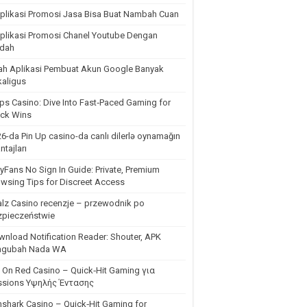
plikasi Promosi Jasa Bisa Buat Nambah Cuan
plikasi Promosi Chanel Youtube Dengan
dah
lah Aplikasi Pembuat Akun Google Banyak
aligus
ps Casino: Dive Into Fast‑Paced Gaming for
ick Wins
6-da Pin Up casino-da canlı dilerlə oynamağın
ntajları
yFans No Sign In Guide: Private, Premium
wsing Tips for Discreet Access
lz Casino recenzje – przewodnik po
zpieczeństwie
nload Notification Reader: Shouter, APK
ngubah Nada WA
 On Red Casino – Quick‑Hit Gaming για
ssions Υψηλής Έντασης
shark Casino – Quick‑Hit Gaming for