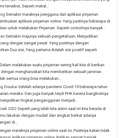
i tersebut, Seperti mahal…
ang
Semakin maraknya pengguna dari aplikasi pinjaman
embuatan aplikasi pinjaman online. Yang pastinya beberapa di
ian untuk melakukan Pinjaman. Seperti contohnya banyak…
man
Semakin majunya sebuah pengetahuan, Menjadikan
bang dengan sangat pesat. Yang pastinya dengan
kan Dua sisi, Yang pertama Adalah sisi positif seperti
Dalam melakukan suatu pinjaman sering kali kita di berikan
m dengan mengharuskan kita memberikan sebuah jaminan.
idak semua orang bisa melakukan…
ng Disukai
Setelah adanya pandemi Covid-19 beberapa tahun
arian mereka. Dan juga banyak terjdi PHK karena bangkrutnya
t menjadikan tingkat pengangguran menjadi…
baik 2022
Seperti yang telah kita alami saat ini kita berada di
kamu lakukan dengan mudah dan singkat berkat adanya
bangan di…
ngan maraknya pinjaman online saat ini, Pastinya kalian tidak
aupun aplikasi pinjaman online. Bahkan sangat banyak