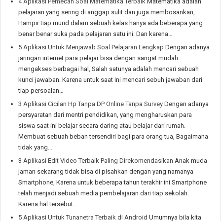
4 Aplikasi Pemecah Soal Matematika Terbaik
Matematika adalah
pelajaran yang sering di anggap sulit dan juga membosankan,
Hampir tiap murid dalam sebuah kelas hanya ada beberapa yang
benar benar suka pada pelajaran satu ini. Dan karena…
5 Aplikasi Untuk Menjawab Soal Pelajaran Lengkap
Dengan adanya
jaringan internet para pelajar bisa dengan sangat mudah
mengakses berbagai hal, Salah satunya adalah mencari sebuah
kunci jawaban. Karena untuk saat ini mencari sebuh jawaban dari
tiap persoalan…
3 Aplikasi Cicilan Hp Tanpa DP Online Tanpa Survey
Dengan adanya
persyaratan dari mentri pendidikan, yang mengharuskan para
siswa saat ini belajar secara daring atau belajar dari rumah.
Membuat sebuah beban tersendiri bagi para orang tua, Bagaimana
tidak yang…
3 Aplikasi Edit Video Terbaik Paling Direkomendasikan
Anak muda
jaman sekarang tidak bisa di pisahkan dengan yang namanya
Smartphone, Karena untuk beberapa tahun terakhir ini Smartphone
telah menjadi sebuah media pembelajaran dari tiap sekolah.
Karena hal tersebut…
5 Aplikasi Untuk Tunanetra Terbaik di Android
Umumnya bila kita