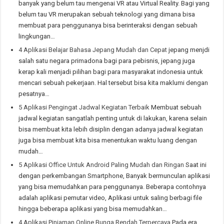
banyak yang belum tau mengenai VR atau Virtual Reality. Bagi yang
belum tau VR merupakan sebuah teknologi yang dimana bisa
membuat para penggunanya bisa berinteraksi dengan sebuah
lingkungan…
4 Aplikasi Belajar Bahasa Jepang Mudah dan Cepat
jepang menjdi
salah satu negara primadona bagi para pebisnis, jepang juga
kerap kali menjadi pilihan bagi para masyarakat indonesia untuk
mencari sebuah pekerjaan. Hal tersebut bisa kita maklumi dengan
pesatnya…
5 Aplikasi Pengingat Jadwal Kegiatan Terbaik
Membuat sebuah
jadwal kegiatan sangatlah penting untuk di lakukan, karena selain
bisa membuat kita lebih disiplin dengan adanya jadwal kegiatan
juga bisa membuat kita bisa menentukan waktu luang dengan
mudah…
5 Aplikasi Office Untuk Android Paling Mudah dan Ringan
Saat ini
dengan perkembangan Smartphone, Banyak bermunculan aplikasi
yang bisa memudahkan para penggunanya. Beberapa contohnya
adalah aplikasi pemutar video, Aplikasi untuk saling berbagi file
hingga beberapa aplikasi yang bisa memudahkan…
4 Aplikasi Pinjaman Online Bunga Rendah Terpercaya
Pada era