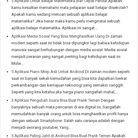
5 Aplikasi Untuk Belajar Matematika Biar Cepat Pandai
Apakah
kamu kesulitan memahami mata pelajaran saat belajar disekolah?
Apakah kamu sedang mencari sebuah aplikasi belajar
matematika? Jika benar maka kamu perlu menginstal sebuah
aplikasi belajar matematika. Aplikasi ini sangat…
Aplikasi Media Sosial Yang Bisa Menghasilkan Uang
Di zaman
modern seperti saat ini tidak bisa dipungkiri lagi bahwa kehidupan
manusia sangat berhubungan dengan media sosial. Media sosial
menjadi peranan yang sangat penting bagi kehidupan saat ini.
Mulai…
5 Aplikasi Piano Mirip Asli Untuk Android
Di zaman modern seperti
saat ini banyak sekali kemudahan yang bisa kita dapatkan berkat
perkembangan dan kemajuan teknologi yang semakin canggih.
Seperti yang kita ketahui jika harga piano sangatlah mahal,…
3 Aplikasi Pengubah Suara Bisa Buat Prank Temen
Dengan
banyaknya sebuah mata pencarian di era digital ini, Sangatlah
memudahkan banyak orang untuk bisa menghasilkan profit hanya
dengan sebuah Smartphone. Salah satu caranya adalah dengan
menjadi seorang youtuber, Yang…
5 Aplikasi Paling Jahil di Android Bisa Buat Prank Temen
Apakah