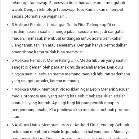
teknologi faceswap. Faceswap tidak hanya sekadar mengubah
wajah. Dengan teknologi faceswap, foto Kamu akan di tempel
secara otomatis ke wajah lain…
5 Aplikasi Pembuat Undangan Gratis Fitur Terlengkap
Di era
modern seperti saat ini mengerjakan sesuatu menjadi sangatlah
mudah. Termasuk membuat undangan untuk acara pernikahan,
ulang tahun, tahlilan atau sejenisnya. Dengan hanya bermodalkan
smartphone kamu sudah bisa membuat…
5 Aplikasi Pembuat Meme Paling Unik
Media hiburan yang saat ini
sangat di gemari oleh para anak muda adalah Meme. Dari dulu
hingga saat ini sebuah meme memang menjadi hiburan sederhana
yang sangat populer, karena memang…
4 Aplikasi Untuk Membuat Video Iklan Agar Lebih Menarik
Sebuah
media promosi atau yang sering kita sebut sebagai iklan adalah
suatu hal yang lumrah. Apalagi bagi kit para pemilik maupun
pengembang usaha, Kita pastinya akan membuat sebuah promosi
atau…
6 Aplikasi Untuk Membuat Logo di Android Fitur Lengkap
Sebuah
pekerjaan membuat desain logo bukanlah hal yang baru, Biasanya
para penyedia jasa Desain logo maupun lainnya memiliki sebuah