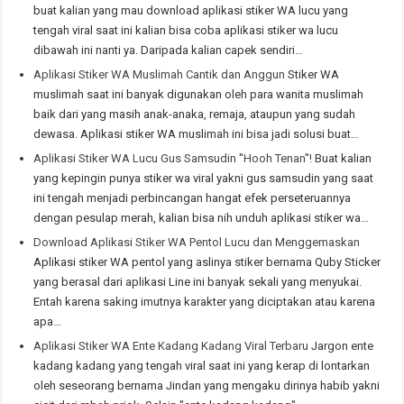
buat kalian yang mau download aplikasi stiker WA lucu yang
tengah viral saat ini kalian bisa coba aplikasi stiker wa lucu
dibawah ini nanti ya. Daripada kalian capek sendiri…
Aplikasi Stiker WA Muslimah Cantik dan Anggun
Stiker WA
muslimah saat ini banyak digunakan oleh para wanita muslimah
baik dari yang masih anak-anaka, remaja, ataupun yang sudah
dewasa. Aplikasi stiker WA muslimah ini bisa jadi solusi buat…
Aplikasi Stiker WA Lucu Gus Samsudin ''Hooh Tenan''!
Buat kalian
yang kepingin punya stiker wa viral yakni gus samsudin yang saat
ini tengah menjadi perbincangan hangat efek perseteruannya
dengan pesulap merah, kalian bisa nih unduh aplikasi stiker wa…
Download Aplikasi Stiker WA Pentol Lucu dan Menggemaskan
Aplikasi stiker WA pentol yang aslinya stiker bernama Quby Sticker
yang berasal dari aplikasi Line ini banyak sekali yang menyukai.
Entah karena saking imutnya karakter yang diciptakan atau karena
apa…
Aplikasi Stiker WA Ente Kadang Kadang Viral Terbaru
Jargon ente
kadang kadang yang tengah viral saat ini yang kerap di lontarkan
oleh seseorang bernama Jindan yang mengaku dirinya habib yakni