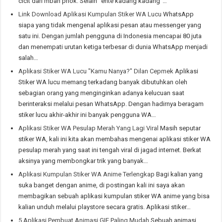
cicit dari mbah priok. Selain "ente kadang kadang"…
Link Download Aplikasi Kumpulan Stiker WA Lucu
WhatsApp
siapa yang tidak mengenal aplikasi pesan atau messenger yang
satu ini. Dengan jumlah pengguna di Indonesia mencapai 80 juta
dan menempati urutan ketiga terbesar di dunia WhatsApp menjadi
salah…
Aplikasi Stiker WA Lucu "Kamu Nanya?" Dilan Cepmek
Aplikasi
Stiker WA lucu memang terkadang banyak dibutuhkan oleh
sebagian orang yang menginginkan adanya kelucuan saat
berinteraksi melalui pesan WhatsApp. Dengan hadirnya beragam
stiker lucu akhir-akhir ini banyak pengguna WA…
Aplikasi Stiker WA Pesulap Merah Yang Lagi Viral
Masih seputar
stiker WA, kali ini kita akan membahas mengenai aplikasi stiker WA
pesulap merah yang saat ini tengah viral di jagad internet. Berkat
aksinya yang membongkar trik yang banyak…
Aplikasi Kumpulan Stiker WA Anime Terlengkap
Bagi kalian yang
suka banget dengan anime, di postingan kali ini saya akan
membagikan sebuah aplikasi kumpulan stiker WA anime yang bisa
kalian unduh melalui playstore secara gratis. Aplikasi stiker…
5 Aplikasi Pembuat Animasi GIF Paling Mudah
Sebuah animasi