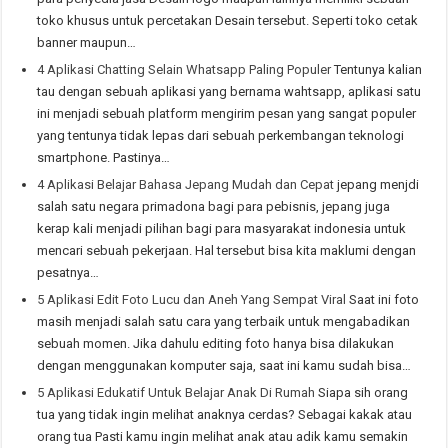
toko khusus untuk percetakan Desain tersebut. Seperti toko cetak
banner maupun…
4 Aplikasi Chatting Selain Whatsapp Paling Populer
Tentunya kalian
tau dengan sebuah aplikasi yang bernama wahtsapp, aplikasi satu
ini menjadi sebuah platform mengirim pesan yang sangat populer
yang tentunya tidak lepas dari sebuah perkembangan teknologi
smartphone. Pastinya…
4 Aplikasi Belajar Bahasa Jepang Mudah dan Cepat
jepang menjdi
salah satu negara primadona bagi para pebisnis, jepang juga
kerap kali menjadi pilihan bagi para masyarakat indonesia untuk
mencari sebuah pekerjaan. Hal tersebut bisa kita maklumi dengan
pesatnya…
5 Aplikasi Edit Foto Lucu dan Aneh Yang Sempat Viral
Saat ini foto
masih menjadi salah satu cara yang terbaik untuk mengabadikan
sebuah momen. Jika dahulu editing foto hanya bisa dilakukan
dengan menggunakan komputer saja, saat ini kamu sudah bisa…
5 Aplikasi Edukatif Untuk Belajar Anak Di Rumah
Siapa sih orang
tua yang tidak ingin melihat anaknya cerdas? Sebagai kakak atau
orang tua Pasti kamu ingin melihat anak atau adik kamu semakin