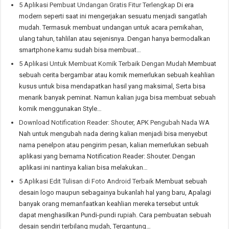
5 Aplikasi Pembuat Undangan Gratis Fitur Terlengkap
Di era
modern seperti saat ini mengerjakan sesuatu menjadi sangatlah
mudah. Termasuk membuat undangan untuk acara pernikahan,
ulang tahun, tahlilan atau sejenisnya. Dengan hanya bermodalkan
smartphone kamu sudah bisa membuat…
5 Aplikasi Untuk Membuat Komik Terbaik Dengan Mudah
Membuat
sebuah cerita bergambar atau komik memerlukan sebuah keahlian
kusus untuk bisa mendapatkan hasil yang maksimal, Serta bisa
menarik banyak peminat. Namun kalian juga bisa membuat sebuah
komik menggunakan Style…
Download Notification Reader: Shouter, APK Pengubah Nada WA
Nah untuk mengubah nada dering kalian menjadi bisa menyebut
nama penelpon atau pengirim pesan, kalian memerlukan sebuah
aplikasi yang bernama Notification Reader: Shouter. Dengan
aplikasi ini nantinya kalian bisa melakukan…
5 Aplikasi Edit Tulisan di Foto Android Terbaik
Membuat sebuah
desain logo maupun sebagainya bukanlah hal yang baru, Apalagi
banyak orang memanfaatkan keahlian mereka tersebut untuk
dapat menghasilkan Pundi-pundi rupiah. Cara pembuatan sebuah
desain sendiri terbilang mudah, Tergantung…