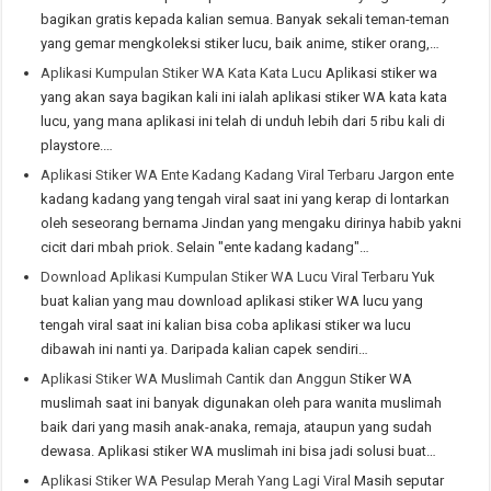
bagikan gratis kepada kalian semua. Banyak sekali teman-teman
yang gemar mengkoleksi stiker lucu, baik anime, stiker orang,…
Aplikasi Kumpulan Stiker WA Kata Kata Lucu
Aplikasi stiker wa
yang akan saya bagikan kali ini ialah aplikasi stiker WA kata kata
lucu, yang mana aplikasi ini telah di unduh lebih dari 5 ribu kali di
playstore.…
Aplikasi Stiker WA Ente Kadang Kadang Viral Terbaru
Jargon ente
kadang kadang yang tengah viral saat ini yang kerap di lontarkan
oleh seseorang bernama Jindan yang mengaku dirinya habib yakni
cicit dari mbah priok. Selain "ente kadang kadang"…
Download Aplikasi Kumpulan Stiker WA Lucu Viral Terbaru
Yuk
buat kalian yang mau download aplikasi stiker WA lucu yang
tengah viral saat ini kalian bisa coba aplikasi stiker wa lucu
dibawah ini nanti ya. Daripada kalian capek sendiri…
Aplikasi Stiker WA Muslimah Cantik dan Anggun
Stiker WA
muslimah saat ini banyak digunakan oleh para wanita muslimah
baik dari yang masih anak-anaka, remaja, ataupun yang sudah
dewasa. Aplikasi stiker WA muslimah ini bisa jadi solusi buat…
Aplikasi Stiker WA Pesulap Merah Yang Lagi Viral
Masih seputar