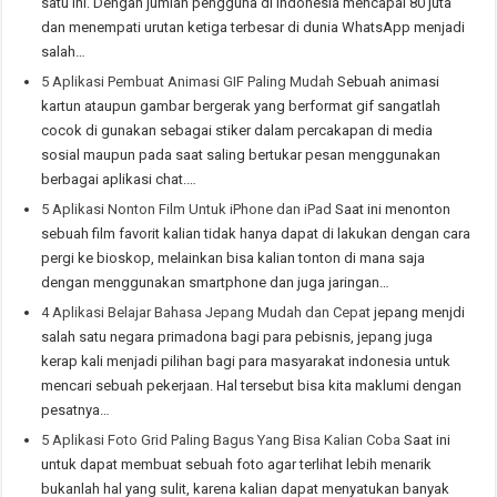
satu ini. Dengan jumlah pengguna di Indonesia mencapai 80 juta
dan menempati urutan ketiga terbesar di dunia WhatsApp menjadi
salah…
5 Aplikasi Pembuat Animasi GIF Paling Mudah
Sebuah animasi
kartun ataupun gambar bergerak yang berformat gif sangatlah
cocok di gunakan sebagai stiker dalam percakapan di media
sosial maupun pada saat saling bertukar pesan menggunakan
berbagai aplikasi chat.…
5 Aplikasi Nonton Film Untuk iPhone dan iPad
Saat ini menonton
sebuah film favorit kalian tidak hanya dapat di lakukan dengan cara
pergi ke bioskop, melainkan bisa kalian tonton di mana saja
dengan menggunakan smartphone dan juga jaringan…
4 Aplikasi Belajar Bahasa Jepang Mudah dan Cepat
jepang menjdi
salah satu negara primadona bagi para pebisnis, jepang juga
kerap kali menjadi pilihan bagi para masyarakat indonesia untuk
mencari sebuah pekerjaan. Hal tersebut bisa kita maklumi dengan
pesatnya…
5 Aplikasi Foto Grid Paling Bagus Yang Bisa Kalian Coba
Saat ini
untuk dapat membuat sebuah foto agar terlihat lebih menarik
bukanlah hal yang sulit, karena kalian dapat menyatukan banyak