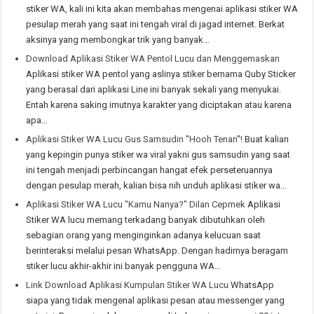
stiker WA, kali ini kita akan membahas mengenai aplikasi stiker WA
pesulap merah yang saat ini tengah viral di jagad internet. Berkat
aksinya yang membongkar trik yang banyak…
Download Aplikasi Stiker WA Pentol Lucu dan Menggemaskan
Aplikasi stiker WA pentol yang aslinya stiker bernama Quby Sticker
yang berasal dari aplikasi Line ini banyak sekali yang menyukai.
Entah karena saking imutnya karakter yang diciptakan atau karena
apa…
Aplikasi Stiker WA Lucu Gus Samsudin ''Hooh Tenan''!
Buat kalian
yang kepingin punya stiker wa viral yakni gus samsudin yang saat
ini tengah menjadi perbincangan hangat efek perseteruannya
dengan pesulap merah, kalian bisa nih unduh aplikasi stiker wa…
Aplikasi Stiker WA Lucu "Kamu Nanya?" Dilan Cepmek
Aplikasi
Stiker WA lucu memang terkadang banyak dibutuhkan oleh
sebagian orang yang menginginkan adanya kelucuan saat
berinteraksi melalui pesan WhatsApp. Dengan hadirnya beragam
stiker lucu akhir-akhir ini banyak pengguna WA…
Link Download Aplikasi Kumpulan Stiker WA Lucu
WhatsApp
siapa yang tidak mengenal aplikasi pesan atau messenger yang