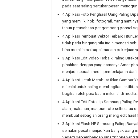
pada saat saling bertukar pesan mengguna
4 Aplikasi Foto Penghasil Uang Paling Dipe
yang memiliki hobi fotografi. Yang nantin
tahun perusahaan pengembang ponsel sep
4 Aplikasi Pembuat Vektor Terbaik Fitur L
tidak perlu bingung bila ingin mencari sebu
bisa memilih berbagai macam pekerjaan y
3 Aplikasi Edit Video Terbaik Paling Dire
pisahkan dengan yang namanya Smartphone,
menjadi sebuah media pembelajaran dari ti
4 Aplikasi Untuk Membuat Iklan Gambar Y
milenial untuk saling membagikan aktifitas
bagikan oleh para kaum milenial di media
4 Aplikasi Edit Foto Hp Samsung Paling 
alam, makanan, maupun foto selfie atau 
membuat sebagian orang meng edit hasil 
3 Aplikasi Flash HP Samsung Paling Bany
semakin pesat menjadikan banyak oang m
Seperti perkembangan smartphone yang 