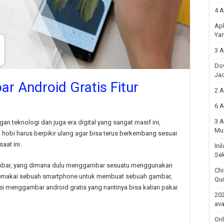
4 A
Apl
Yan
3 A
Do
Ja
r Android Gratis Fitur
2 A
6 A
3 A
teknologi dan juga era digital yang sangat masif ini,
Mu
hobi harus berpikir ulang agar bisa terus berkembang sesuai
aat ini.
Ini
Sek
gambar, yang dimana dulu menggambar sesuatu menggunakan
Chi
a memakai sebuah smartphone untuk membuat sebuah gambar,
Qu
asi menggambar android gratis yang nantinya bisa kalian pakai
202
ava
Onl