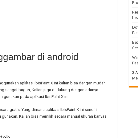
Bro
Rea
be
Dow
Pe
Bet
Se
ggambar di android
Win
Fas
3 A
Me
ggunakan aplikasi IbisPaint X ini kalian bisa dengan mudah
g sangat bagus, Kalian juga di dukung dengan adanya
n gunakan pada aplikasi IbisPaint X ini.
ecara gratis, Yang dimana aplikasi IbisPaint X ini sendiri
di gunakan. Kalian bisa memilih secara manual ukuran kanvas
tch