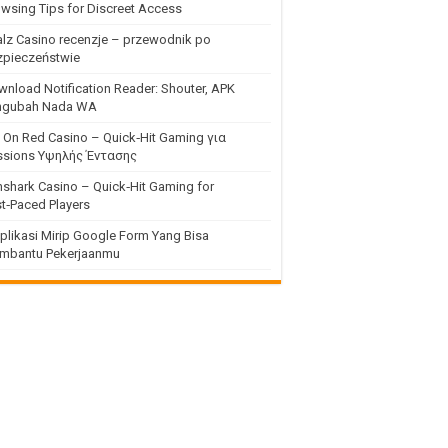
wsing Tips for Discreet Access
lz Casino recenzje – przewodnik po
zpieczeństwie
nload Notification Reader: Shouter, APK
ngubah Nada WA
 On Red Casino – Quick‑Hit Gaming για
ssions Υψηλής Έντασης
shark Casino – Quick‑Hit Gaming for
t‑Paced Players
plikasi Mirip Google Form Yang Bisa
mbantu Pekerjaanmu