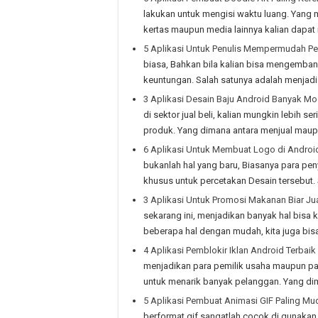
lakukan untuk mengisi waktu luang. Yan
kertas maupun media lainnya kalian dapat 
5 Aplikasi Untuk Penulis Mempermudah Pe
biasa, Bahkan bila kalian bisa mengemban
keuntungan. Salah satunya adalah menjadi
3 Aplikasi Desain Baju Android Banyak Mo
di sektor jual beli, kalian mungkin lebih
produk. Yang dimana antara menjual maup
6 Aplikasi Untuk Membuat Logo di Android
bukanlah hal yang baru, Biasanya para pe
khusus untuk percetakan Desain tersebut.
3 Aplikasi Untuk Promosi Makanan Biar Jua
sekarang ini, menjadikan banyak hal bisa 
beberapa hal dengan mudah, kita juga bi
4 Aplikasi Pemblokir Iklan Android Terbaik
menjadikan para pemilik usaha maupun pa
untuk menarik banyak pelanggan. Yang d
5 Aplikasi Pembuat Animasi GIF Paling Mu
berformat gif sangatlah cocok di gunakan