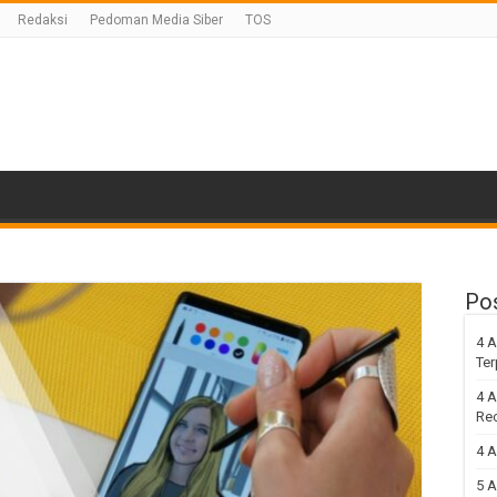
Redaksi
Pedoman Media Siber
TOS
Po
4 A
Ter
4 A
Re
4 A
5 A