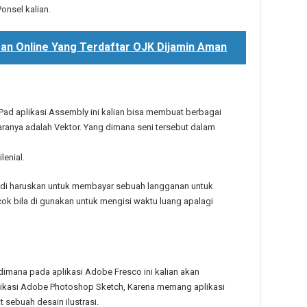
nsel kalian.
aman Online Yang Terdaftar OJK Dijamin Aman
Pad aplikasi Assembly ini kalian bisa membuat berbagai
ranya adalah Vektor. Yang dimana seni tersebut dalam
enial.
n di haruskan untuk membayar sebuah langganan untuk
cok bila di gunakan untuk mengisi waktu luang apalagi
 dimana pada aplikasi Adobe Fresco ini kalian akan
kasi Adobe Photoshop Sketch, Karena memang aplikasi
 sebuah desain ilustrasi.