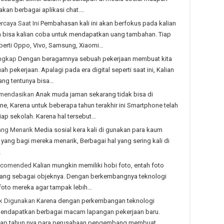
kan berbagai aplikasi chat.…
rcaya Saat Ini
Pembahasan kali ini akan berfokus pada kalian
ya bisa kalian coba untuk mendapatkan uang tambahan. Tiap
erti Oppo, Vivo, Samsung, Xiaomi…
engkap
Dengan beragamnya sebuah pekerjaan membuat kita
ah pekerjaan. Apalagi pada era digital seperti saat ini, Kalian
ang tentunya bisa…
komendasikan
Anak muda jaman sekarang tidak bisa di
 Karena untuk beberapa tahun terakhir ini Smartphone telah
ap sekolah. Karena hal tersebut…
ang Menarik
Media sosial kera kali di gunakan para kaum
 yang bagi mereka menarik, Berbagai hal yang sering kali di
…
Recomended
Kalian mungkin memiliki hobi foto, entah foto
orang sebagai objeknya. Dengan berkembangnya teknologi
foto mereka agar tampak lebih…
ak Digunakan
Karena dengan perkembangan teknologi
endapatkan berbagai macam lapangan pekerjaan baru.
tiap tahun nya para perusahaan pengembang membuat