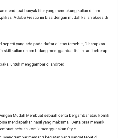
akan mendapat banyak fitur yang mendukung kalian dalam
likasi Adobe Fresco ini bisa dengan mudah kalian akses di
seperti yang ada pada daftar di atas tersebut, Diharapkan
ih skill kalian dalam bidang menggambar. Itulah tadi beberapa
n pakai untuk menggambar di android.
 Dengan Mudah
Membuat sebuah cerita bergambar atau komik
bisa mendapatkan hasil yang maksimal, Serta bisa menarik
 membuat sebuah komik menggunakan Style…
n!
Menggambar memang kegiatan yang sangat tepat di