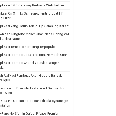
plikasi SMS Gateway Berbasis Web Terbaik
ikasi On Off Hp Samsung, Penting Buat HP
g Error!
plikasi Yang Harus Ada di Hp Samsung Kalian!
wnload Ringtone Maker Ubah Nada Dering WA
di Sebut Nama
plikasi Tema Hp Samsung Terpopuler
plikasi Promosi Jasa Bisa Buat Nambah Cuan
plikasi Promosi Chanel Youtube Dengan
dah
lah Aplikasi Pembuat Akun Google Banyak
aligus
ps Casino: Dive Into Fast‑Paced Gaming for
ick Wins
6-da Pin Up casino-da canlı dilerlə oynamağın
ntajları
yFans No Sign In Guide: Private, Premium