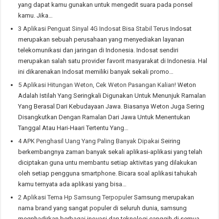
yang dapat kamu gunakan untuk mengedit suara pada ponsel
kamu. Jika…
3 Aplikasi Penguat Sinyal 4G Indosat Bisa Stabil Terus
Indosat
merupakan sebuah perusahaan yang menyediakan layanan
telekomunikasi dan jaringan di Indonesia. Indosat sendiri
merupakan salah satu provider favorit masyarakat di Indonesia. Hal
ini dikarenakan Indosat memiliki banyak sekali promo…
5 Aplikasi Hitungan Weton, Cek Weton Pasangan Kalian!
Weton
Adalah Istilah Yang Seringkali Digunakan Untuk Menunjuk Ramalan
Yang Berasal Dari Kebudayaan Jawa. Biasanya Weton Juga Sering
Disangkutkan Dengan Ramalan Dari Jawa Untuk Menentukan
Tanggal Atau Hari-Haari Tertentu Yang…
4 APK Penghasil Uang Yang Paling Banyak Dipakai
Seiring
berkembangnya zaman banyak sekali aplikasi-aplikasi yang telah
diciptakan guna untu membantu setiap aktivitas yang dilakukan
oleh setiap pengguna smartphone. Bicara soal aplikasi tahukah
kamu ternyata ada aplikasi yang bisa…
2 Aplikasi Tema Hp Samsung Terpopuler
Samsung merupakan
nama brand yang sangat populer di seluruh dunia, samsung
megnhadirkan berbagai inovasi dan teknologi canggih di semua