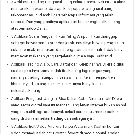
3 Aplikasi Trending Penghasil Uang Paling Banyak
Kali ini kita akan
memberikan rekomendasi aplikasi populer penghasil uang,
rekomendasi ini diambil dari beberapa informasi yang telah
didapat. Dan yang pastinya aplikasi ini bisa menghasilkan uang
ataupun saldo Dana…
5 Aplikasi Suara Pengusir Tikus Paling Ampuh
Tikus dianggap
sebagai hewan yang kotor dan jorok. Pasalnya hewan pengerat ini
suka merusak, memakan, dan mengotori seisi rumah. Tidak hanya
memakan makanan yang tergeletak di meja saja. Bahkan di…
Aplikasi Trading Ajaib, Cara Daftar dan Kelebihannya
Di era digital
saat ini pastinya kamu sudah tidak asing lagi dengan yang
namanya trading ataupun investasi, hal ini telah menjadi tren
khususnya di kalangan milenial, tentunya banyak anak
milenialsekarang…
Aplikasi Penghasil Uang Ini Bisa Kalian Coba Dirumah Loh!
Di era
yang serba digital saat ini mencari uang lewat internet bukanlah hal
yang mustahil lagi. ada banyak sekali cara untuk mendapatkan
uang di dunia ini selain trading dan sebagainya,…
5 Aplikasi Edit Video Android Tanpa Watermark
Saat ini konten
video menjadi salah satu konten favorit di media sosial, apalagi