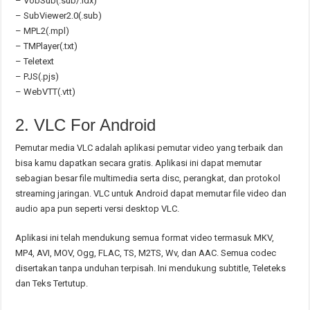
– VobSub(.sub/.idx)
– SubViewer2.0(.sub)
– MPL2(.mpl)
– TMPlayer(.txt)
– Teletext
– PJS(.pjs)
– WebVTT(.vtt)
2. VLC For Android
Pemutar media VLC adalah aplikasi pemutar video yang terbaik dan
bisa kamu dapatkan secara gratis. Aplikasi ini dapat memutar
sebagian besar file multimedia serta disc, perangkat, dan protokol
streaming jaringan. VLC untuk Android dapat memutar file video dan
audio apa pun seperti versi desktop VLC.
Aplikasi ini telah mendukung semua format video termasuk MKV,
MP4, AVI, MOV, Ogg, FLAC, TS, M2TS, Wv, dan AAC. Semua codec
disertakan tanpa unduhan terpisah. Ini mendukung subtitle, Teleteks
dan Teks Tertutup.