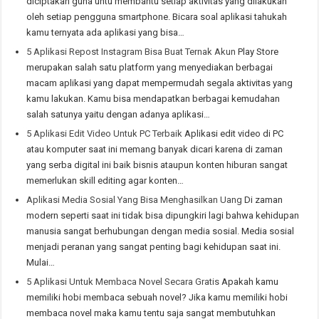
diciptakan guna untu membantu setiap aktivitas yang dilakukan
oleh setiap pengguna smartphone. Bicara soal aplikasi tahukah
kamu ternyata ada aplikasi yang bisa…
5 Aplikasi Repost Instagram Bisa Buat Ternak Akun
Play Store
merupakan salah satu platform yang menyediakan berbagai
macam aplikasi yang dapat mempermudah segala aktivitas yang
kamu lakukan. Kamu bisa mendapatkan berbagai kemudahan
salah satunya yaitu dengan adanya aplikasi…
5 Aplikasi Edit Video Untuk PC Terbaik
Aplikasi edit video di PC
atau komputer saat ini memang banyak dicari karena di zaman
yang serba digital ini baik bisnis ataupun konten hiburan sangat
memerlukan skill editing agar konten…
Aplikasi Media Sosial Yang Bisa Menghasilkan Uang
Di zaman
modern seperti saat ini tidak bisa dipungkiri lagi bahwa kehidupan
manusia sangat berhubungan dengan media sosial. Media sosial
menjadi peranan yang sangat penting bagi kehidupan saat ini.
Mulai…
5 Aplikasi Untuk Membaca Novel Secara Gratis
Apakah kamu
memiliki hobi membaca sebuah novel? Jika kamu memiliki hobi
membaca novel maka kamu tentu saja sangat membutuhkan