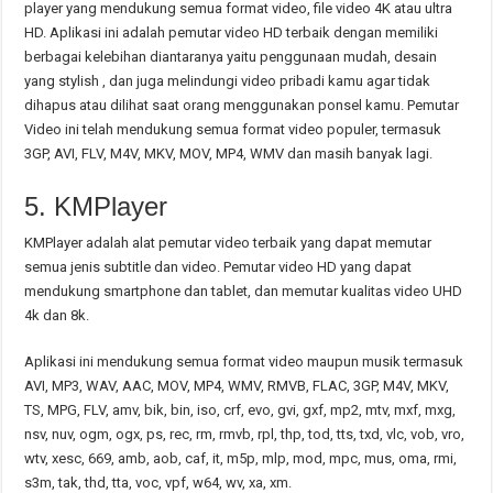
player yang mendukung semua format video, file video 4K atau ultra
HD. Aplikasi ini adalah pemutar video HD terbaik dengan memiliki
berbagai kelebihan diantaranya yaitu penggunaan mudah, desain
yang stylish , dan juga melindungi video pribadi kamu agar tidak
dihapus atau dilihat saat orang menggunakan ponsel kamu. Pemutar
Video ini telah mendukung semua format video populer, termasuk
3GP, AVI, FLV, M4V, MKV, MOV, MP4, WMV dan masih banyak lagi.
5. KMPlayer
KMPlayer adalah alat pemutar video terbaik yang dapat memutar
semua jenis subtitle dan video. Pemutar video HD yang dapat
mendukung smartphone dan tablet, dan memutar kualitas video UHD
4k dan 8k.
Aplikasi ini mendukung semua format video maupun musik termasuk
AVI, MP3, WAV, AAC, MOV, MP4, WMV, RMVB, FLAC, 3GP, M4V, MKV,
TS, MPG, FLV, amv, bik, bin, iso, crf, evo, gvi, gxf, mp2, mtv, mxf, mxg,
nsv, nuv, ogm, ogx, ps, rec, rm, rmvb, rpl, thp, tod, tts, txd, vlc, vob, vro,
wtv, xesc, 669, amb, aob, caf, it, m5p, mlp, mod, mpc, mus, oma, rmi,
s3m, tak, thd, tta, voc, vpf, w64, wv, xa, xm.