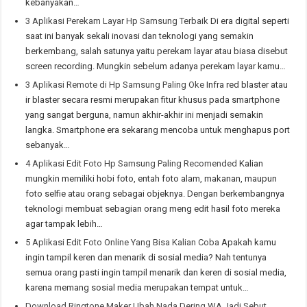
kebanyakan…
3 Aplikasi Perekam Layar Hp Samsung Terbaik
Di era digital seperti
saat ini banyak sekali inovasi dan teknologi yang semakin
berkembang, salah satunya yaitu perekam layar atau biasa disebut
screen recording. Mungkin sebelum adanya perekam layar kamu…
3 Aplikasi Remote di Hp Samsung Paling Oke
Infra red blaster atau
ir blaster secara resmi merupakan fitur khusus pada smartphone
yang sangat berguna, namun akhir-akhir ini menjadi semakin
langka. Smartphone era sekarang mencoba untuk menghapus port
sebanyak…
4 Aplikasi Edit Foto Hp Samsung Paling Recomended
Kalian
mungkin memiliki hobi foto, entah foto alam, makanan, maupun
foto selfie atau orang sebagai objeknya. Dengan berkembangnya
teknologi membuat sebagian orang meng edit hasil foto mereka
agar tampak lebih…
5 Aplikasi Edit Foto Online Yang Bisa Kalian Coba
Apakah kamu
ingin tampil keren dan menarik di sosial media? Nah tentunya
semua orang pasti ingin tampil menarik dan keren di sosial media,
karena memang sosial media merupakan tempat untuk…
Download Ringtone Maker Ubah Nada Dering WA Jadi Sebut