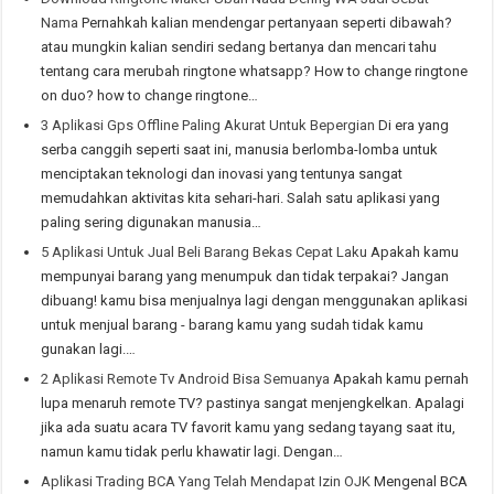
Nama
Pernahkah kalian mendengar pertanyaan seperti dibawah?
atau mungkin kalian sendiri sedang bertanya dan mencari tahu
tentang cara merubah ringtone whatsapp? How to change ringtone
on duo? how to change ringtone…
3 Aplikasi Gps Offline Paling Akurat Untuk Bepergian
Di era yang
serba canggih seperti saat ini, manusia berlomba-lomba untuk
menciptakan teknologi dan inovasi yang tentunya sangat
memudahkan aktivitas kita sehari-hari. Salah satu aplikasi yang
paling sering digunakan manusia…
5 Aplikasi Untuk Jual Beli Barang Bekas Cepat Laku
Apakah kamu
mempunyai barang yang menumpuk dan tidak terpakai? Jangan
dibuang! kamu bisa menjualnya lagi dengan menggunakan aplikasi
untuk menjual barang - barang kamu yang sudah tidak kamu
gunakan lagi.…
2 Aplikasi Remote Tv Android Bisa Semuanya
Apakah kamu pernah
lupa menaruh remote TV? pastinya sangat menjengkelkan. Apalagi
jika ada suatu acara TV favorit kamu yang sedang tayang saat itu,
namun kamu tidak perlu khawatir lagi. Dengan…
Aplikasi Trading BCA Yang Telah Mendapat Izin OJK
Mengenal BCA