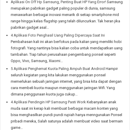
Aplikasi On Off Hp Samsung, Penting Buat HP Yang Error!
Samsung
merupakan pabrikan gadget paling populer di dunia, samsung
menawarkan berbagai inovasi menarik di setiap smartphone mid
range hingga kelas flagship yang telah diluncurkan. Tak heran jika
pabrikan gadget asal…
4 Aplikasi Foto Penghasil Uang Paling Dipercaya Saat Ini
Pembahasan kali ini akan berfokus pada kalian yang memiliki hobi
fotografi. Yang nantinya bisa kalian coba untuk mendapatkan uang
tambahan. Tiap tahun perusahaan pengembang ponsel seperti
Oppo, Vivo, Samsung, Xiaomi…
5 Aplikasi Penghemat Kuota Paling Ampuh Buat Android
Hampir
seluruh kegiatan yang kita lakukan menggunakan ponsel
memerlukan sebuah jaringan internet, yang bisa kita dapat dengan
cara membeli kuota maupun menggunakan jaringan Wifi. Yang
dimana penggunaan kuota juga cukup…
4 Aplikasi Pendingin HP Samsung Pasti Work
Kebanyakan anak
muda saat ini kerap kali membuat berbagai macam konten yang
bisa menghasilkan pundi pundi rupiah hanya menngunakan Ponsel
pribadi mereka, Salah satunya adalah membuat video saat bermain
game…