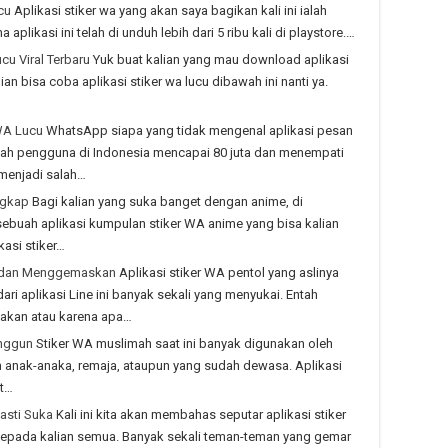
cu
Aplikasi stiker wa yang akan saya bagikan kali ini ialah
aplikasi ini telah di unduh lebih dari 5 ribu kali di playstore.…
u Viral Terbaru
Yuk buat kalian yang mau download aplikasi
lian bisa coba aplikasi stiker wa lucu dibawah ini nanti ya.
WA Lucu
WhatsApp siapa yang tidak mengenal aplikasi pesan
lah pengguna di Indonesia mencapai 80 juta dan menempati
 menjadi salah…
ngkap
Bagi kalian yang suka banget dengan anime, di
sebuah aplikasi kumpulan stiker WA anime yang bisa kalian
kasi stiker…
u dan Menggemaskan
Aplikasi stiker WA pentol yang aslinya
ari aplikasi Line ini banyak sekali yang menyukai. Entah
takan atau karena apa…
Anggun
Stiker WA muslimah saat ini banyak digunakan oleh
h anak-anaka, remaja, ataupun yang sudah dewasa. Aplikasi
at…
Pasti Suka
Kali ini kita akan membahas seputar aplikasi stiker
 kepada kalian semua. Banyak sekali teman-teman yang gemar