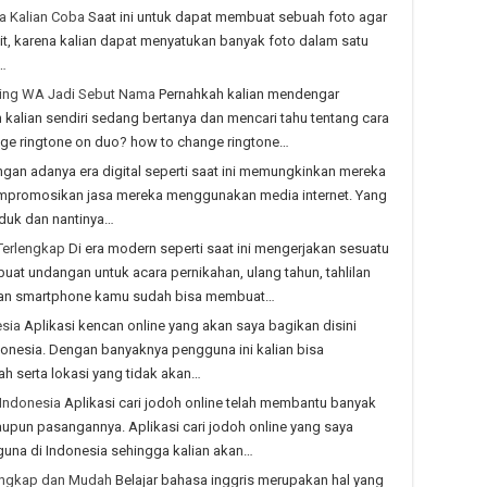
sa Kalian Coba
Saat ini untuk dapat membuat sebuah foto agar
ulit, karena kalian dapat menyatukan banyak foto dalam satu
…
ing WA Jadi Sebut Nama
Pernahkah kalian mendengar
kalian sendiri sedang bertanya dan mencari tahu tentang cara
ge ringtone on duo? how to change ringtone…
gan adanya era digital seperti saat ini memungkinkan mereka
empromosikan jasa mereka menggunakan media internet. Yang
duk dan nantinya…
Terlengkap
Di era modern seperti saat ini mengerjakan sesuatu
t undangan untuk acara pernikahan, ulang tahun, tahlilan
lkan smartphone kamu sudah bisa membuat…
esia
Aplikasi kencan online yang akan saya bagikan disini
donesia. Dengan banyaknya pengguna ini kalian bisa
 serta lokasi yang tidak akan…
 Indonesia
Aplikasi cari jodoh online telah membantu banyak
pun pasangannya. Aplikasi cari jodoh online yang saya
una di Indonesia sehingga kalian akan…
Lengkap dan Mudah
Belajar bahasa inggris merupakan hal yang