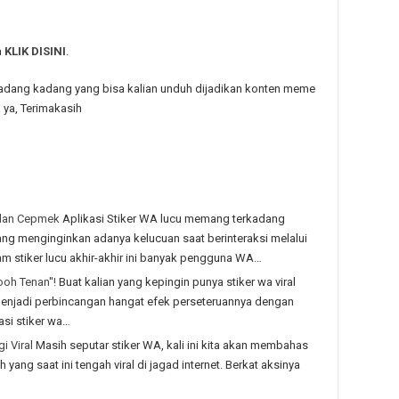
a
KLIK DISINI
.
e kadang kadang yang bisa kalian unduh dijadikan konten meme
 ya, Terimakasih
ilan Cepmek
Aplikasi Stiker WA lucu memang terkadang
ng menginginkan adanya kelucuan saat berinteraksi melalui
 stiker lucu akhir-akhir ini banyak pengguna WA…
oh Tenan''!
Buat kalian yang kepingin punya stiker wa viral
menjadi perbincangan hangat efek perseteruannya dengan
asi stiker wa…
i Viral
Masih seputar stiker WA, kali ini kita akan membahas
ang saat ini tengah viral di jagad internet. Berkat aksinya