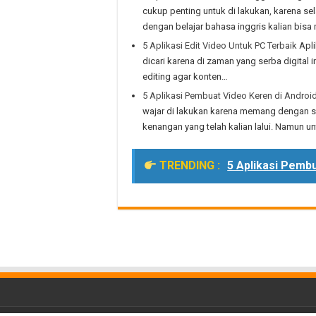
cukup penting untuk di lakukan, karena se
dengan belajar bahasa inggris kalian bis
5 Aplikasi Edit Video Untuk PC Terbaik
Apli
dicari karena di zaman yang serba digital 
editing agar konten…
5 Aplikasi Pembuat Video Keren di Androi
wajar di lakukan karena memang dengan s
kenangan yang telah kalian lalui. Namun 
TRENDING :
5 Aplikasi Pemb