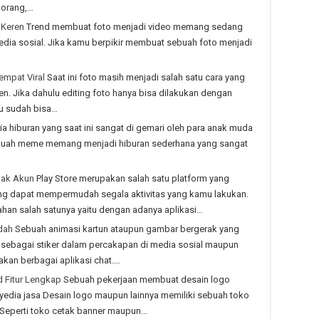
r orang,…
 Keren
Trend membuat foto menjadi video memang sedang
m media sosial. Jika kamu berpikir membuat sebuah foto menjadi
empat Viral
Saat ini foto masih menjadi salah satu cara yang
. Jika dahulu editing foto hanya bisa dilakukan dengan
u sudah bisa…
a hiburan yang saat ini sangat di gemari oleh para anak muda
sebuah meme memang menjadi hiburan sederhana yang sangat
nak Akun
Play Store merupakan salah satu platform yang
ng dapat mempermudah segala aktivitas yang kamu lakukan.
an salah satunya yaitu dengan adanya aplikasi…
dah
Sebuah animasi kartun ataupun gambar bergerak yang
 sebagai stiker dalam percakapan di media sosial maupun
kan berbagai aplikasi chat.…
 Fitur Lengkap
Sebuah pekerjaan membuat desain logo
nyedia jasa Desain logo maupun lainnya memiliki sebuah toko
 Seperti toko cetak banner maupun…