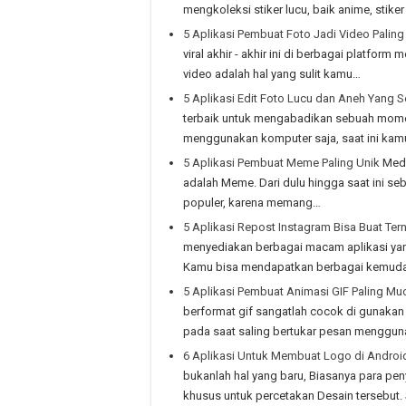
mengkoleksi stiker lucu, baik anime, stike
5 Aplikasi Pembuat Foto Jadi Video Paling
viral akhir - akhir ini di berbagai platfor
video adalah hal yang sulit kamu…
5 Aplikasi Edit Foto Lucu dan Aneh Yang S
terbaik untuk mengabadikan sebuah momen
menggunakan komputer saja, saat ini kam
5 Aplikasi Pembuat Meme Paling Unik
Medi
adalah Meme. Dari dulu hingga saat ini 
populer, karena memang…
5 Aplikasi Repost Instagram Bisa Buat Ter
menyediakan berbagai macam aplikasi ya
Kamu bisa mendapatkan berbagai kemudah
5 Aplikasi Pembuat Animasi GIF Paling Mu
berformat gif sangatlah cocok di gunakan
pada saat saling bertukar pesan mengguna
6 Aplikasi Untuk Membuat Logo di Android
bukanlah hal yang baru, Biasanya para pe
khusus untuk percetakan Desain tersebut.