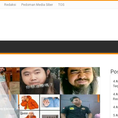
Redaksi
Pedoman Media Siber
TOS
Po
4 A
Ter
4 A
Re
4 A
5 A