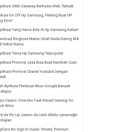
plikasi SMS Gateway Berbasis Web Terbaik
ikasi On Off Hp Samsung, Penting Buat HP
g Error!
plikasi Yang Harus Ada di Hp Samsung Kalian!
wnload Ringtone Maker Ubah Nada Dering WA
di Sebut Nama
plikasi Tema Hp Samsung Terpopuler
plikasi Promosi Jasa Bisa Buat Nambah Cuan
plikasi Promosi Chanel Youtube Dengan
dah
lah Aplikasi Pembuat Akun Google Banyak
aligus
ps Casino: Dive Into Fast‑Paced Gaming for
ick Wins
6-da Pin Up casino-da canlı dilerlə oynamağın
ntajları
yFans No Sign In Guide: Private, Premium