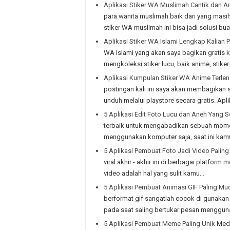
Aplikasi Stiker WA Muslimah Cantik dan 
para wanita muslimah baik dari yang masi
stiker WA muslimah ini bisa jadi solusi bu
Aplikasi Stiker WA Islami Lengkap Kalian 
WA Islami yang akan saya bagikan gratis
mengkoleksi stiker lucu, baik anime, stike
Aplikasi Kumpulan Stiker WA Anime Terle
postingan kali ini saya akan membagikan 
unduh melalui playstore secara gratis. Apli
5 Aplikasi Edit Foto Lucu dan Aneh Yang S
terbaik untuk mengabadikan sebuah momen
menggunakan komputer saja, saat ini kam
5 Aplikasi Pembuat Foto Jadi Video Paling
viral akhir - akhir ini di berbagai platfor
video adalah hal yang sulit kamu…
5 Aplikasi Pembuat Animasi GIF Paling Mu
berformat gif sangatlah cocok di gunakan
pada saat saling bertukar pesan mengguna
5 Aplikasi Pembuat Meme Paling Unik
Medi