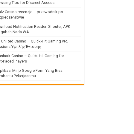
wsing Tips for Discreet Access
lz Casino recenzje – przewodnik po
zpieczeństwie
nload Notification Reader: Shouter, APK
ngubah Nada WA
 On Red Casino – Quick‑Hit Gaming για
ssions Υψηλής Έντασης
shark Casino – Quick‑Hit Gaming for
t‑Paced Players
plikasi Mirip Google Form Yang Bisa
mbantu Pekerjaanmu