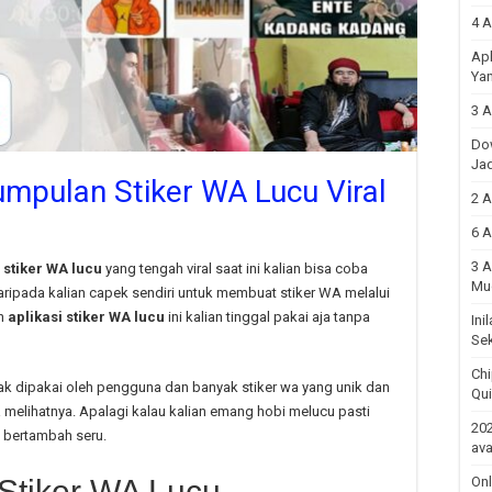
4 A
Apl
Yan
3 A
Do
Ja
mpulan Stiker WA Lucu Viral
2 A
6 A
3 A
 stiker WA lucu
yang tengah viral saat ini kalian bisa coba
Mu
 Daripada kalian capek sendiri untuk membuat stiker WA melalui
an
aplikasi stiker WA lucu
ini kalian tinggal pakai aja tanpa
Ini
Sek
Chi
ak dipakai oleh pengguna dan banyak stiker wa yang unik dan
Qu
 melihatnya. Apalagi kalau kalian emang hobi melucu pasti
202
n bertambah seru.
ava
Stiker WA Lucu
Onl