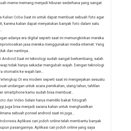
sebuah meme memang menjadi hiburan sederhana yang sangat
sa Kalian Coba
Saat ini untuk dapat membuat sebuah foto agar
ulit, karena kalian dapat menyatukan banyak foto dalam satu
…
gan adanya era digital seperti saat ini memungkinkan mereka
empromosikan jasa mereka menggunakan media internet. Yang
duk dan nantinya…
di Android
Saat ini teknologi sudah sangat berkembang, salah
swap tidak hanya sekadar mengubah wajah. Dengan teknologi
a otomatis ke wajah lain…
Terlengkap
Di era modern seperti saat ini mengerjakan sesuatu
t undangan untuk acara pernikahan, ulang tahun, tahlilan
lkan smartphone kamu sudah bisa membuat…
Foto dan Video
Selain harus memiliki bakat fotografi
i juga bisa menjadi sarana kalian untuk menghasilkan
dimana sebuah ponsel android saat ini juga…
 Indonesia
Aplikasi cari jodoh online telah membantu banyak
pun pasangannya. Aplikasi cari jodoh online yang saya