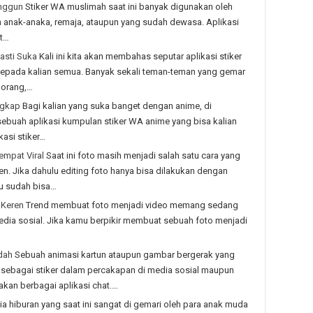
Anggun
Stiker WA muslimah saat ini banyak digunakan oleh
h anak-anaka, remaja, ataupun yang sudah dewasa. Aplikasi
at…
Pasti Suka
Kali ini kita akan membahas seputar aplikasi stiker
 kepada kalian semua. Banyak sekali teman-teman yang gemar
r orang,…
ngkap
Bagi kalian yang suka banget dengan anime, di
sebuah aplikasi kumpulan stiker WA anime yang bisa kalian
kasi stiker…
empat Viral
Saat ini foto masih menjadi salah satu cara yang
. Jika dahulu editing foto hanya bisa dilakukan dengan
u sudah bisa…
 Keren
Trend membuat foto menjadi video memang sedang
m media sosial. Jika kamu berpikir membuat sebuah foto menjadi
dah
Sebuah animasi kartun ataupun gambar bergerak yang
 sebagai stiker dalam percakapan di media sosial maupun
kan berbagai aplikasi chat.…
a hiburan yang saat ini sangat di gemari oleh para anak muda