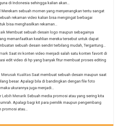
una di Indonesia sehingga kalian akan…
d
Merekam sebuah momen yang menyenangkan tentu sangat
ebuah rekaman video kalian bisa mengingat berbagai
untuk bisa menghasilkan rekaman…
baik
Membuat sebuah desain logo maupun sebagainya
rang memanfaatkan keahlian mereka tersebut untuk dapat
mbuatan sebuah desain sendiri terbilang mudah, Tergantung…
rmark
Saat ini konten video menjadi salah satu konten favorit di
asi edit video di hp yang banyak fitur membuat proses editing
 Merusak Kualitas
Saat membuat sebuah desain maupun saat
ilang besar. Apalagi bila di bandingkan dengan file foto
o maka ukurannya juga menjadi…
r Lebih Menarik
Sebuah media promosi atau yang sering kita
g lumrah. Apalagi bagi kit para pemilik maupun pengembang
h promosi atau…