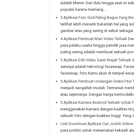
adalah Meme. Dari dulu hingga saat ini 
populer, karena memang…
5 Aplikasi Foto Grid Paling Bagus Yang Bi
terlihat lebih menarik bukanlah hal yang s
gambar atau yang sering di sebut sebagai
4 Aplikasi Pembuat Iklan Video Terbaik
Den
para pelaku usaha hingga pemilik jasa m
paling sering adalah membuat sebuah pro
5 Aplikasi Edit Video Ganti Wajah Terbaik 
satunya adalah teknologi faceswap. Face
faceswap, foto Kamu akan di tempel secar
5 Aplikasi Pembuat Undangan Gratis Fitur 
menjadi sangatlah mudah. Termasuk membua
atau sejenisnya. Dengan hanya bermoda
5 Aplikasi Kamera Android Terbaik Untuk 
menggunakan kamera dengan kualitas tingg
sebuah foto dengan kualitas tinggi. Yang 
Link Download Aplikasi Cari Jodoh Online
para jomblo untuk menemukan kekasih atau