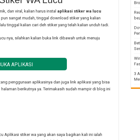
Bro
k, dan viral, kalian harus instal
aplikasi stiker wa lucu
Rea
 pun sangat mudah, tinggal download stiker yang kalian
be
lu tinggal kalian cari deh stiker yang telah kalian unduh tadi.
Dow
Pe
cu nya, silahkan kalian buka link dibawah untuk menuju
Bet
Se
Win
BUKA APLIKASI
Fas
3 A
Me
tang penggunaan aplikasinya dan juga link aplikasi yang bisa
 di halaman berikutnya ya. Terimakasih sudah mampir di blog ini
cu
Aplikasi stiker wa yang akan saya bagikan kali ini ialah