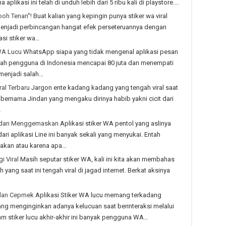
aplikasi ini telah di unduh lebih dari 5 ribu kali di playstore.…
oh Tenan''!
Buat kalian yang kepingin punya stiker wa viral
menjadi perbincangan hangat efek perseteruannya dengan
asi stiker wa…
WA Lucu
WhatsApp siapa yang tidak mengenal aplikasi pesan
lah pengguna di Indonesia mencapai 80 juta dan menempati
 menjadi salah…
al Terbaru
Jargon ente kadang kadang yang tengah viral saat
 bernama Jindan yang mengaku dirinya habib yakni cicit dari
…
u dan Menggemaskan
Aplikasi stiker WA pentol yang aslinya
ari aplikasi Line ini banyak sekali yang menyukai. Entah
takan atau karena apa…
i Viral
Masih seputar stiker WA, kali ini kita akan membahas
ang saat ini tengah viral di jagad internet. Berkat aksinya
ilan Cepmek
Aplikasi Stiker WA lucu memang terkadang
ng menginginkan adanya kelucuan saat berinteraksi melalui
 stiker lucu akhir-akhir ini banyak pengguna WA…