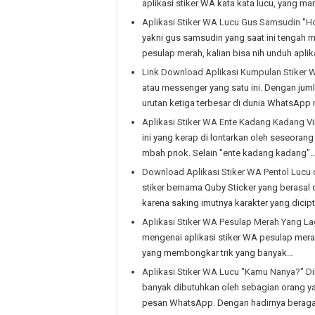
aplikasi stiker WA kata kata lucu, yang mana 
Aplikasi Stiker WA Lucu Gus Samsudin ''Ho
yakni gus samsudin yang saat ini tengah 
pesulap merah, kalian bisa nih unduh aplik
Link Download Aplikasi Kumpulan Stiker 
atau messenger yang satu ini. Dengan jum
urutan ketiga terbesar di dunia WhatsApp
Aplikasi Stiker WA Ente Kadang Kadang Vir
ini yang kerap di lontarkan oleh seseorang
mbah priok. Selain "ente kadang kadang"
Download Aplikasi Stiker WA Pentol Luc
stiker bernama Quby Sticker yang berasal d
karena saking imutnya karakter yang dicip
Aplikasi Stiker WA Pesulap Merah Yang Lag
mengenai aplikasi stiker WA pesulap merah y
yang membongkar trik yang banyak…
Aplikasi Stiker WA Lucu "Kamu Nanya?" D
banyak dibutuhkan oleh sebagian orang ya
pesan WhatsApp. Dengan hadirnya beragam