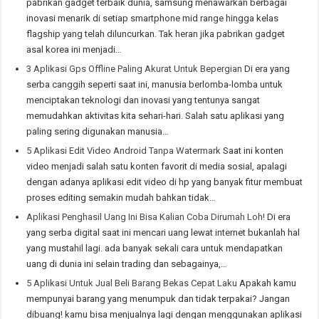
pabrikan gadget terbaik dunia, samsung menawarkan berbagai
inovasi menarik di setiap smartphone mid range hingga kelas
flagship yang telah diluncurkan. Tak heran jika pabrikan gadget
asal korea ini menjadi…
3 Aplikasi Gps Offline Paling Akurat Untuk Bepergian
Di era yang
serba canggih seperti saat ini, manusia berlomba-lomba untuk
menciptakan teknologi dan inovasi yang tentunya sangat
memudahkan aktivitas kita sehari-hari. Salah satu aplikasi yang
paling sering digunakan manusia…
5 Aplikasi Edit Video Android Tanpa Watermark
Saat ini konten
video menjadi salah satu konten favorit di media sosial, apalagi
dengan adanya aplikasi edit video di hp yang banyak fitur membuat
proses editing semakin mudah bahkan tidak…
Aplikasi Penghasil Uang Ini Bisa Kalian Coba Dirumah Loh!
Di era
yang serba digital saat ini mencari uang lewat internet bukanlah hal
yang mustahil lagi. ada banyak sekali cara untuk mendapatkan
uang di dunia ini selain trading dan sebagainya,…
5 Aplikasi Untuk Jual Beli Barang Bekas Cepat Laku
Apakah kamu
mempunyai barang yang menumpuk dan tidak terpakai? Jangan
dibuang! kamu bisa menjualnya lagi dengan menggunakan aplikasi