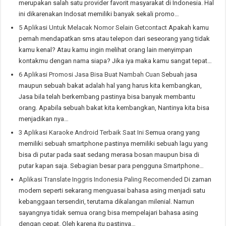
merupakan salah satu provider favorit masyarakat di Indonesia. Hal
ini dikarenakan Indosat memiliki banyak sekali promo…
5 Aplikasi Untuk Melacak Nomor Selain Getcontact
Apakah kamu
pernah mendapatkan sms atau telepon dari seseorang yang tidak
kamu kenal? Atau kamu ingin melihat orang lain menyimpan
kontakmu dengan nama siapa? Jika iya maka kamu sangat tepat…
6 Aplikasi Promosi Jasa Bisa Buat Nambah Cuan
Sebuah jasa
maupun sebuah bakat adalah hal yang harus kita kembangkan,
Jasa bila telah berkembang pastinya bisa banyak membantu
orang. Apabila sebuah bakat kita kembangkan, Nantinya kita bisa
menjadikan nya…
3 Aplikasi Karaoke Android Terbaik Saat Ini
Semua orang yang
memiliki sebuah smartphone pastinya memiliki sebuah lagu yang
bisa di putar pada saat sedang merasa bosan maupun bisa di
putar kapan saja. Sebagian besar para pengguna Smartphone…
Aplikasi Translate Inggris Indonesia Paling Recomended
Di zaman
modern seperti sekarang menguasai bahasa asing menjadi satu
kebanggaan tersendiri, terutama dikalangan milenial. Namun
sayangnya tidak semua orang bisa mempelajari bahasa asing
dengan cepat. Oleh karena itu pastinya…