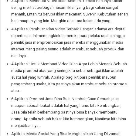
3 Aplikasi Membuat Video Iklan Animasi Terbaik
Pastinya kalian
sering melihat berbagai macam iklan yang bagi kalian sangat
menarik, Entah itu berupa iklan makanan, Suvenir, Kebutuhan sehari
hari maupun yang lain. Mungkin di antara kalian ada yang…
4 Aplikasi Pembuat Iklan Video Terbaik
Dengan adanya era digital
seperti saat ini memungkinkan mereka para pelaku usaha hingga
pemilik jasa mempromosikan jasa mereka menggunakan media
internet. Yang paling sering adalah membuat sebuah produk dan
nantinya…
4 Aplikasi Untuk Membuat Video Iklan Agar Lebih Menarik
Sebuah
media promosi atau yang sering kita sebut sebagai iklan adalah
suatu hal yang lumrah. Apalagi bagi kit para pemilik maupun
pengembang usaha, Kita pastinya akan membuat sebuah promosi
atau…
6 Aplikasi Promosi Jasa Bisa Buat Nambah Cuan
Sebuah jasa
maupun sebuah bakat adalah hal yang harus kita kembangkan,
Jasa bila telah berkembang pastinya bisa banyak membantu
orang. Apabila sebuah bakat kita kembangkan, Nantinya kita bisa
menjadikan nya…
Aplikasi Media Sosial Yang Bisa Menghasilkan Uang
Di zaman