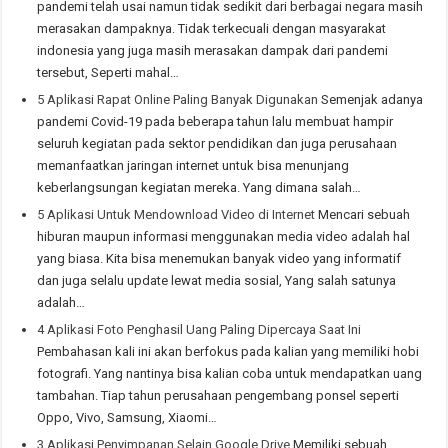
pandemi telah usai namun tidak sedikit dari berbagai negara masih
merasakan dampaknya. Tidak terkecuali dengan masyarakat
indonesia yang juga masih merasakan dampak dari pandemi
tersebut, Seperti mahal…
5 Aplikasi Rapat Online Paling Banyak Digunakan
Semenjak adanya
pandemi Covid-19 pada beberapa tahun lalu membuat hampir
seluruh kegiatan pada sektor pendidikan dan juga perusahaan
memanfaatkan jaringan internet untuk bisa menunjang
keberlangsungan kegiatan mereka. Yang dimana salah…
5 Aplikasi Untuk Mendownload Video di Internet
Mencari sebuah
hiburan maupun informasi menggunakan media video adalah hal
yang biasa. Kita bisa menemukan banyak video yang informatif
dan juga selalu update lewat media sosial, Yang salah satunya
adalah…
4 Aplikasi Foto Penghasil Uang Paling Dipercaya Saat Ini
Pembahasan kali ini akan berfokus pada kalian yang memiliki hobi
fotografi. Yang nantinya bisa kalian coba untuk mendapatkan uang
tambahan. Tiap tahun perusahaan pengembang ponsel seperti
Oppo, Vivo, Samsung, Xiaomi…
3 Aplikasi Penyimpanan Selain Google Drive
Memiliki sebuah