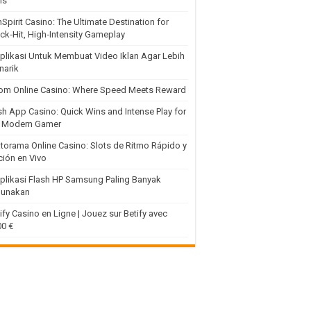
ns
Spirit Casino: The Ultimate Destination for
ck‑Hit, High‑Intensity Gameplay
plikasi Untuk Membuat Video Iklan Agar Lebih
narik
om Online Casino: Where Speed Meets Reward
h App Casino: Quick Wins and Intense Play for
e Modern Gamer
torama Online Casino: Slots de Ritmo Rápido y
ión en Vivo
plikasi Flash HP Samsung Paling Banyak
gunakan
ify Casino en Ligne | Jouez sur Betify avec
0 €