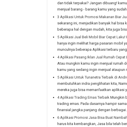
dan tidak terpakai? Jangan dibuang! kamu
menjual barang - barang kamu yang sudah
3 Aplikasi Untuk Promosi Makanan Biar Jua
sekarang ini, menjadikan banyak hal bisa 
beberapa hal dengan mudah, kita juga bi
5 Aplikasi Jual Beli Mobil Biar Cepat Laku!
hanya ingin melihat harga pasaran mobil
munculnya beberapa Aplikasi terbaru yan
4 Aplikasi Pasang Iklan Jual Rumah Cepat
Atau mungkin kamu ingin menjual rumah de
kamu yang sedang ingin menjual ataupun
5 Aplikasi Untuk Tunanetra Terbaik di Andr
membutuhkan indra penglihatan kita, Na
mereka juga bisa memanfaatkan aplikasi
4 Aplikasi Trading Emas Terbaik
Mungkin b
trading emas. Pada dasarnya hampir sama
finansial jangka panjang dengan berbagai
6 Aplikasi Promosi Jasa Bisa Buat Namba
harus kita kembangkan, Jasa bila telah 