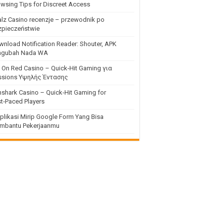
wsing Tips for Discreet Access
lz Casino recenzje – przewodnik po
zpieczeństwie
nload Notification Reader: Shouter, APK
ngubah Nada WA
 On Red Casino – Quick‑Hit Gaming για
ssions Υψηλής Έντασης
shark Casino – Quick‑Hit Gaming for
t‑Paced Players
plikasi Mirip Google Form Yang Bisa
mbantu Pekerjaanmu