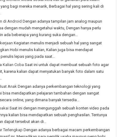
 yang bagi mereka menarik, Berbagai hal yang sering kali di
…
n di Android
Dengan adanya tampilan jam analog maupun
isa dengan mudah mengetahui waktu, Dengan hanya perlu
n ada beberapa yang kurang suka dengan…
kerjaan
Kegiatan menulis menjadi sebuah hal yang sangat
gkan Hobi menulis kalian, Kalian juga bisa mendapat
 penulis lepas yang pada saat…
sa Kalian Coba
Saat ini untuk dapat membuat sebuah foto agar
ulit, karena kalian dapat menyatukan banyak foto dalam satu
…
 Buat Anak
Dengan adanya perkembangan teknologi yang
ini bisa mendapatkan pelajaran tambahan dengan sangat
 secara online, yang dimana banyak tersedia…
pakai
Saat ini dengan mengunggah sebuah konten video pada
nnya kalian bisa mendapatkan sebuah penghasilan. Tentunya
an dapat tersebut akan di…
ur Terlengkap
Dengan adanya berbagai macam perkembangan
t masif ini, Menjadikan para pemilik usaha maupun peng hobi