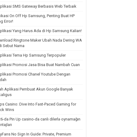
plikasi SMS Gateway Berbasis Web Terbaik
ikasi On Off Hp Samsung, Penting Buat HP
g Error!
plikasi Yang Harus Ada di Hp Samsung Kalian!
wnload Ringtone Maker Ubah Nada Dering WA
di Sebut Nama
plikasi Tema Hp Samsung Terpopuler
plikasi Promosi Jasa Bisa Buat Nambah Cuan
plikasi Promosi Chanel Youtube Dengan
dah
lah Aplikasi Pembuat Akun Google Banyak
aligus
ps Casino: Dive Into Fast‑Paced Gaming for
ick Wins
6-da Pin Up casino-da canlı dilerlə oynamağın
ntajları
yFans No Sign In Guide: Private, Premium