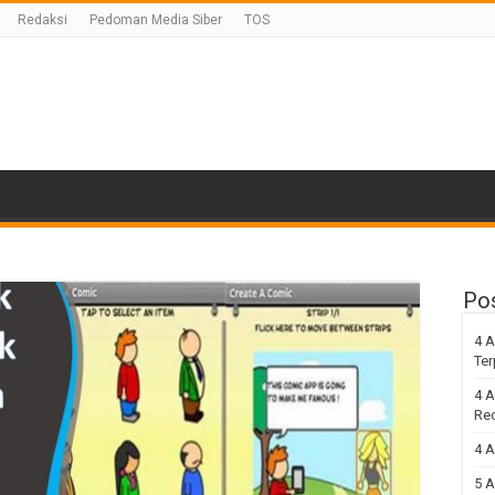
Redaksi
Pedoman Media Siber
TOS
Po
4 A
Ter
4 A
Re
4 A
5 A