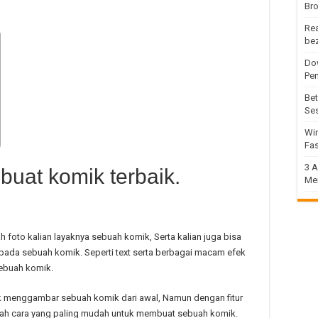
Bro
Rea
be
Dow
Pe
Bet
Se
Win
Fas
3 A
buat komik terbaik.
Me
h foto kalian layaknya sebuah komik, Serta kalian juga bisa
ada sebuah komik. Seperti text serta berbagai macam efek
sebuah komik.
ak menggambar sebuah komik dari awal, Namun dengan fitur
dalah cara yang paling mudah untuk membuat sebuah komik.