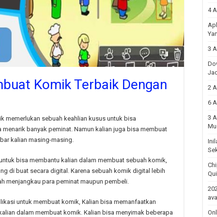
4 A
Apl
Yan
3 A
Do
Ja
mbuat Komik Terbaik Dengan
2 A
6 A
3 A
k memerlukan sebuah keahlian kusus untuk bisa
Mu
a menarik banyak peminat. Namun kalian juga bisa membuat
ar kalian masing-masing.
Ini
Sek
 untuk bisa membantu kalian dalam membuat sebuah komik,
Chi
 di buat secara digital. Karena sebuah komik digital lebih
Qu
udah menjangkau para peminat maupun pembeli.
202
ava
aplikasi untuk membuat komik, Kalian bisa memanfaatkan
 kalian dalam membuat komik. Kalian bisa menyimak beberapa
Onl