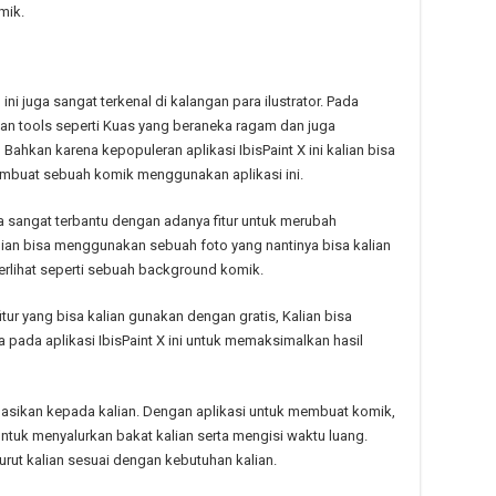
mik.
u ini juga sangat terkenal di kalangan para ilustrator. Pada
tkan tools seperti Kuas yang beraneka ragam dan juga
Bahkan karena kepopuleran aplikasi IbisPaint X ini kalian bisa
mbuat sebuah komik menggunakan aplikasi ini.
isa sangat terbantu dengan adanya fitur untuk merubah
lian bisa menggunakan sebuah foto yang nantinya bisa kalian
terlihat seperti sebuah background komik.
fitur yang bisa kalian gunakan dengan gratis, Kalian bisa
a pada aplikasi IbisPaint X ini untuk memaksimalkan hasil
dasikan kepada kalian. Dengan aplikasi untuk membuat komik,
ntuk menyalurkan bakat kalian serta mengisi waktu luang.
nurut kalian sesuai dengan kebutuhan kalian.