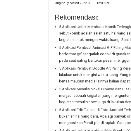
Originally posted 2022-09-11 12:00:59.
Rekomendasi:
5 Aplikasi Untuk Membaca Komik Terleng
sebut komik adalah salah satu hal yang s
kegiatan untuk mengisi waktu luang. Saat 
5 Aplikasi Pembuat Animasi GIF Paling Mu
berformat gif sangatlah cocok di gunakan
pada saat saling bertukar pesan mengguna
5 Aplikasi Pembuat Doodle Art Paling Kere
lakukan untuk mengisi waktu luang. Yan
kertas maupun media lainnya kalian dapat 
5 Aplikasi Menulis Novel Dibayar dan Bis
menjadi sebuah kegiatan yang menguntungka
kegiatan menulis novel juga di lakukan 
5 Aplikasi Edit Tulisan di Foto Android Ter
bukanlah hal yang baru, Apalagi banyak o
menghasilkan Pundi-pundi rupiah. Cara pe
4 Aplikasi Untuk Membuat Iklan Gambar Y