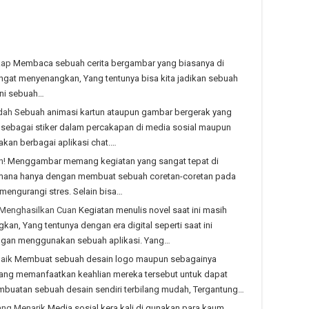
kap
Membaca sebuah cerita bergambar yang biasanya di
angat menyenangkan, Yang tentunya bisa kita jadikan sebuah
ini sebuah…
dah
Sebuah animasi kartun ataupun gambar bergerak yang
 sebagai stiker dalam percakapan di media sosial maupun
kan berbagai aplikasi chat.…
n!
Menggambar memang kegiatan yang sangat tepat di
g mana hanya dengan membuat sebuah coretan-coretan pada
mengurangi stres. Selain bisa…
a Menghasilkan Cuan
Kegiatan menulis novel saat ini masih
n, Yang tentunya dengan era digital seperti saat ini
dengan menggunakan sebuah aplikasi. Yang…
baik
Membuat sebuah desain logo maupun sebagainya
rang memanfaatkan keahlian mereka tersebut untuk dapat
mbuatan sebuah desain sendiri terbilang mudah, Tergantung…
ang Menarik
Media sosial kera kali di gunakan para kaum