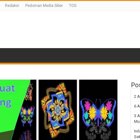
Redaksi
Pedoman Media Siber
TOS
Po
2 A
6 A
3 A
Mu
Ini
Sek