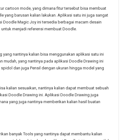
tur cartoon mode, yang dimana fitur tersebut bisa membuat
 yang barusan kalian lakukan. Aplikasi satu ini juga sangat
si Doodle Magic Joy ini tersedia berbagai macam desain
n untuk menjadi referensi membuat Doodle.
yang nantinya kalian bisa menggunakan aplikasi satu ini
 mudah, yang nantinya pada aplikasi Doodle Drawing ini
 spidol dan juga Pensil dengan ukuran hingga model yang
sa kalian sesuaikan, nantinya kalian dapat membuat sebuah
si Doodle Drawing ini. Aplikasi Doodle Drawing juga
rhana yang juga nantinya memberikan kalian hasil buatan
ikan banyak Tools yang nantinya dapat membantu kalian