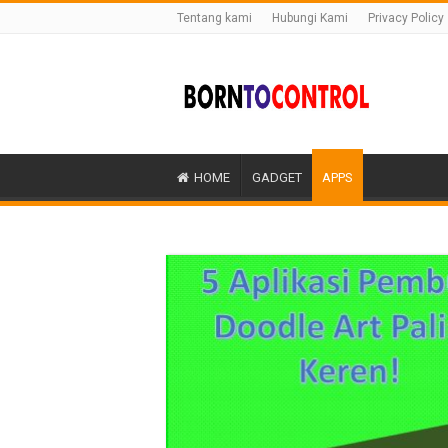
Tentang kami
Hubungi Kami
Privacy Policy
HOME
GADGET
APPS