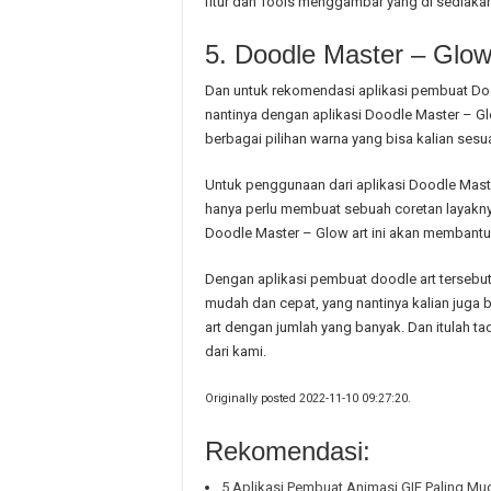
fitur dan Tools menggambar yang di sediakan 
5. Doodle Master – Glow
Dan untuk rekomendasi aplikasi pembuat Dood
nantinya dengan aplikasi Doodle Master – G
berbagai pilihan warna yang bisa kalian sesu
Untuk penggunaan dari aplikasi Doodle Maste
hanya perlu membuat sebuah coretan layakn
Doodle Master – Glow art ini akan membantu
Dengan aplikasi pembuat doodle art tersebu
mudah dan cepat, yang nantinya kalian juga
art dengan jumlah yang banyak. Dan itulah t
dari kami.
Originally posted 2022-11-10 09:27:20.
Rekomendasi:
5 Aplikasi Pembuat Animasi GIF Paling Mu