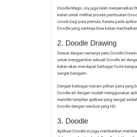
Doodle Magic Joy juga telah menyematkan fi
kalian untuk melihat proses pembuatan Doodle
cocok bagi para pemula, Karena pada aplika
Doodle yang nantinya bisa kalian manfaatka
2. Doodle Drawing
Sesuai dengan namanya yaitu Doodle Drawing 
untuk menggambar sebuah Doodle art dengan
kalian akan mendapat berbagai Tools berupa
sangat beragam.
Dengan berbagai macam pilihan pena yang bi
Doodle art dengan mudah menggunakan aplika
memiliki tampilan aplikasi yang sangat sede
Doodle dengan resolusi yang HD.
3. Doodle
Aplikasi Doodle ini juga memberikan member