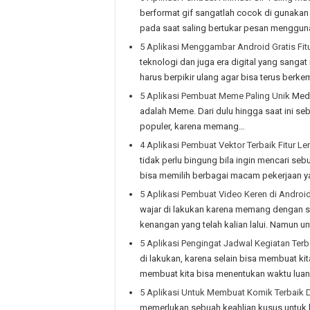
berformat gif sangatlah cocok di gunakan
pada saat saling bertukar pesan mengguna
5 Aplikasi Menggambar Android Gratis Fit
teknologi dan juga era digital yang sanga
harus berpikir ulang agar bisa terus ber
5 Aplikasi Pembuat Meme Paling Unik
Medi
adalah Meme. Dari dulu hingga saat ini 
populer, karena memang…
4 Aplikasi Pembuat Vektor Terbaik Fitur L
tidak perlu bingung bila ingin mencari sebu
bisa memilih berbagai macam pekerjaan y
5 Aplikasi Pembuat Video Keren di Androi
wajar di lakukan karena memang dengan s
kenangan yang telah kalian lalui. Namun 
5 Aplikasi Pengingat Jadwal Kegiatan Terb
di lakukan, karena selain bisa membuat kit
membuat kita bisa menentukan waktu lu
5 Aplikasi Untuk Membuat Komik Terbaik
memerlukan sebuah keahlian kusus untuk 