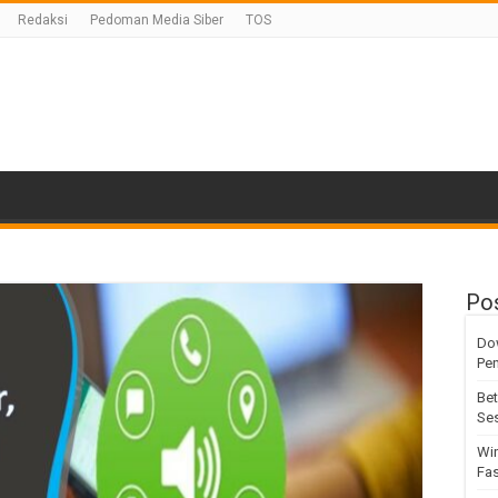
Redaksi
Pedoman Media Siber
TOS
Po
Dow
Pe
Bet
Se
Win
Fas