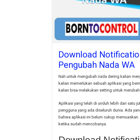
Download Notificatio
Pengubah Nada WA
Nah untuk mengubah nada dering kalian men
kalian memerlukan sebuah aplikasi yang berna
kalian bisa melakukan setting untuk merubah
Aplikasi yang telah di unduh lebih dari satu ju
pengguna yang ada diseluruh dunia. Ada yang 
bahwa aplikasi ini belum cukup memuaskan. Na
ketika sudah mencobanya.
Download Notificat