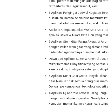
kamu putar? atau mungkin ada bagian reff
reff tertentu dari lagu tersebut, kamu…
5 Aplikasi Pengingat Jadwal Kegiatan Terb
di lakukan, karena selain bisa membuat kit
membuat kita bisa menentukan waktu lu
Aplikasi Kumpulan Stiker WA Kata Kata Lu
aplikasi stiker WA kata kata lucu, yang mana 
5 Aplikasi Stem Gitar Paling Akurat di Andr
dengan istilah stem gitar, Yang dimana is
nada gitar agar nantinya bisa mengeluark
Download Aplikasi Stiker WA Pentol Luc
stiker bernama Quby Sticker yang berasal d
karena saking imutnya karakter yang dicip
5 Aplikasi Kunci Gitar Gratis Banyak Piliha
gitar, Namun tidak semua orang bisa mema
Dengan perkembangan teknologi seperti s
4 Aplikasi Dj Android Terbaik Paling Leng
dengan mudah menggunakan Smartphone, Se
kemudian memainkannya kapan saja tanp