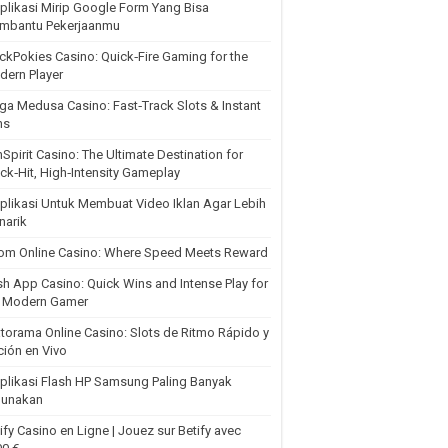
plikasi Mirip Google Form Yang Bisa
mbantu Pekerjaanmu
ckPokies Casino: Quick‑Fire Gaming for the
ern Player
a Medusa Casino: Fast‑Track Slots & Instant
ns
Spirit Casino: The Ultimate Destination for
ck‑Hit, High‑Intensity Gameplay
plikasi Untuk Membuat Video Iklan Agar Lebih
narik
om Online Casino: Where Speed Meets Reward
h App Casino: Quick Wins and Intense Play for
e Modern Gamer
torama Online Casino: Slots de Ritmo Rápido y
ión en Vivo
plikasi Flash HP Samsung Paling Banyak
gunakan
ify Casino en Ligne | Jouez sur Betify avec