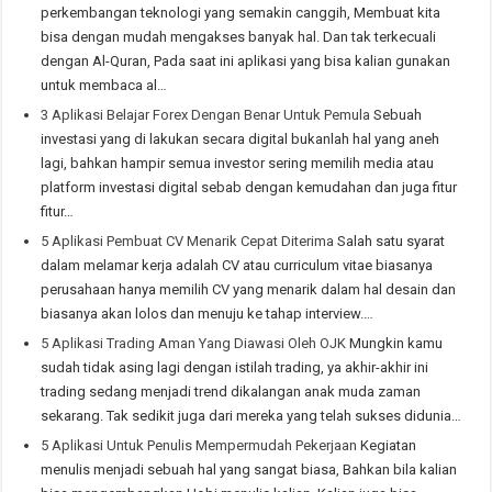
perkembangan teknologi yang semakin canggih, Membuat kita
bisa dengan mudah mengakses banyak hal. Dan tak terkecuali
dengan Al-Quran, Pada saat ini aplikasi yang bisa kalian gunakan
untuk membaca al…
3 Aplikasi Belajar Forex Dengan Benar Untuk Pemula
Sebuah
investasi yang di lakukan secara digital bukanlah hal yang aneh
lagi, bahkan hampir semua investor sering memilih media atau
platform investasi digital sebab dengan kemudahan dan juga fitur
fitur…
5 Aplikasi Pembuat CV Menarik Cepat Diterima
Salah satu syarat
dalam melamar kerja adalah CV atau curriculum vitae biasanya
perusahaan hanya memilih CV yang menarik dalam hal desain dan
biasanya akan lolos dan menuju ke tahap interview.…
5 Aplikasi Trading Aman Yang Diawasi Oleh OJK
Mungkin kamu
sudah tidak asing lagi dengan istilah trading, ya akhir-akhir ini
trading sedang menjadi trend dikalangan anak muda zaman
sekarang. Tak sedikit juga dari mereka yang telah sukses didunia…
5 Aplikasi Untuk Penulis Mempermudah Pekerjaan
Kegiatan
menulis menjadi sebuah hal yang sangat biasa, Bahkan bila kalian