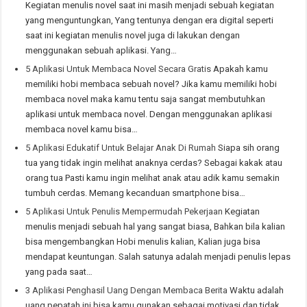
Kegiatan menulis novel saat ini masih menjadi sebuah kegiatan
yang menguntungkan, Yang tentunya dengan era digital seperti
saat ini kegiatan menulis novel juga di lakukan dengan
menggunakan sebuah aplikasi. Yang…
5 Aplikasi Untuk Membaca Novel Secara Gratis
Apakah kamu
memiliki hobi membaca sebuah novel? Jika kamu memiliki hobi
membaca novel maka kamu tentu saja sangat membutuhkan
aplikasi untuk membaca novel. Dengan menggunakan aplikasi
membaca novel kamu bisa…
5 Aplikasi Edukatif Untuk Belajar Anak Di Rumah
Siapa sih orang
tua yang tidak ingin melihat anaknya cerdas? Sebagai kakak atau
orang tua Pasti kamu ingin melihat anak atau adik kamu semakin
tumbuh cerdas. Memang kecanduan smartphone bisa…
5 Aplikasi Untuk Penulis Mempermudah Pekerjaan
Kegiatan
menulis menjadi sebuah hal yang sangat biasa, Bahkan bila kalian
bisa mengembangkan Hobi menulis kalian, Kalian juga bisa
mendapat keuntungan. Salah satunya adalah menjadi penulis lepas
yang pada saat…
3 Aplikasi Penghasil Uang Dengan Membaca Berita
Waktu adalah
uang pepatah ini bisa kamu gunakan sebagai motivasi dan tidak