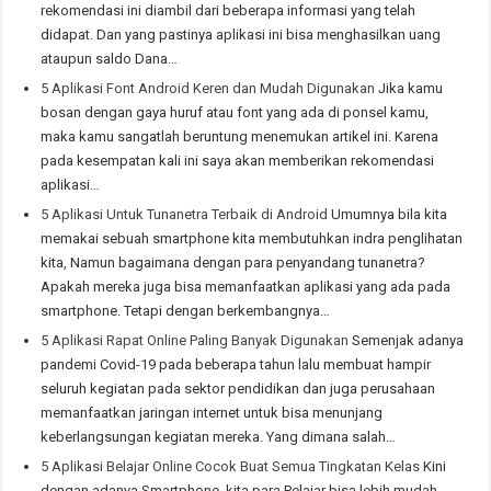
rekomendasi ini diambil dari beberapa informasi yang telah
didapat. Dan yang pastinya aplikasi ini bisa menghasilkan uang
ataupun saldo Dana…
5 Aplikasi Font Android Keren dan Mudah Digunakan
Jika kamu
bosan dengan gaya huruf atau font yang ada di ponsel kamu,
maka kamu sangatlah beruntung menemukan artikel ini. Karena
pada kesempatan kali ini saya akan memberikan rekomendasi
aplikasi…
5 Aplikasi Untuk Tunanetra Terbaik di Android
Umumnya bila kita
memakai sebuah smartphone kita membutuhkan indra penglihatan
kita, Namun bagaimana dengan para penyandang tunanetra?
Apakah mereka juga bisa memanfaatkan aplikasi yang ada pada
smartphone. Tetapi dengan berkembangnya…
5 Aplikasi Rapat Online Paling Banyak Digunakan
Semenjak adanya
pandemi Covid-19 pada beberapa tahun lalu membuat hampir
seluruh kegiatan pada sektor pendidikan dan juga perusahaan
memanfaatkan jaringan internet untuk bisa menunjang
keberlangsungan kegiatan mereka. Yang dimana salah…
5 Aplikasi Belajar Online Cocok Buat Semua Tingkatan Kelas
Kini
dengan adanya Smartphone, kita para Pelajar bisa lebih mudah