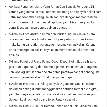
untuk membaca al…
Aplikasi Penghasil Uang Yang Aman Dan Banyak Pengguna
Di
zaman yang semakin maju seperti sekarang ada banyak sekali cara
untuk mendapatkan uang, salah satunya dengan memanfaatkan
smartphone untuk menginstall aplikasi yang bisa menghasilkan
uang. Dengan hanya bermodalkan ponsel…
5 Aplikasi Font Android Keren dan Mudah Digunakan
Jika kamu
bosan dengan gaya huruf atau font yang ada di ponsel kamu,
maka kamu sangatlah beruntung menemukan artikel ini. Karena
pada kesempatan kali ini saya akan memberikan rekomendasi
aplikasi…
5 Game Penghasil Uang Paling Cepat Dapat Koin
Siapa sih yang
gak mau dapat uang dari bermain game? Pasti semua orang mau
kan, apalagi untuk para pecinta game pastinya sangat senang jika
bermain game tersebut. Tidak hanya mendapat…
5 Aplikasi PDF Reader Paling Banyak Digunakan
Saat ini sebuah
dokumen sering di buat menggunakan sebuah format file digital,
yang tentunya agar lebih mudah di akses oleh semua kalangan
dengan kualitas media yang jelas. Untuk saat ini…
5 Aplikasi Untuk Jual Beli Barang Bekas Cepat Laku
Apakah kamu