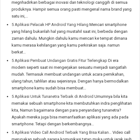
megnhadirkan berbagai inovasi dan teknologi canggih di semua
produknya. Hampir semua orang pasti mengenal nama brand yang
satu ini,…
5 Aplikasi Pelacak HP Android Yang Hilang
Mencari smartphone
yang hilang bukanlah hal yang mustahil saat ini, berbeda dengan
zaman dahulu. Mungkin dahulu kamu mencari ke tempat dimana
kamu merasa kehilangan yang kamu perkirakan saja. namun
berkat…
5 Aplikasi Pembuat Undangan Gratis Fitur Terlengkap
Di era
modern seperti saat ini mengerjakan sesuatu menjadi sangatlah
mudah. Termasuk membuat undangan untuk acara pernikahan,
ulang tahun, tahlilan atau sejenisnya. Dengan hanya bermodalkan
smartphone kamu sudah bisa membuat…
5 Aplikasi Untuk Tunanetra Terbaik di Android
Umumnya bila kita
memakai sebuah smartphone kita membutuhkan indra penglihatan
kita, Namun bagaimana dengan para penyandang tunanetra?
Apakah mereka juga bisa memanfaatkan aplikasi yang ada pada
smartphone. Tetapi dengan berkembangnya…
5 Aplikasi Video Call Android Terbaik Yang Bisa Kalian…
Video call
merupakan sebuah sarana komunikasi tatap muka untuk jarak jauh.