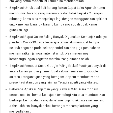
era yang serba modern ini kamu bisa mendapatkan…
5 Aplikasi Untuk Jual Beli Barang Bekas Cepat Laku
Apakah kamu
mempunyai barang yang menumpuk dan tidak terpakai? Jangan
dibuang! kamu bisa menjualnya lagi dengan menggunakan aplikasi
untuk menjual barang - barang kamu yang sudah tidak kamu
gunakan lagi.…
5 Aplikasi Rapat Online Paling Banyak Digunakan
Semenjak adanya
pandemi Covid-19 pada beberapa tahun lalu membuat hampir
seluruh kegiatan pada sektor pendidikan dan juga perusahaan
memanfaatkan jaringan internet untuk bisa menunjang
keberlangsungan kegiatan mereka. Yang dimana salah…
4 Aplikasi Pembuat Suara Google Paling Efektif
Pastinya banyak di
antara kalian yang ingin membuat sebuah suara mirip google
asisten, Dengan tujuan yang beragam. Seperti membuat video
presentasi atau pun yang lainnya, Tetapi seperti yang kita tau…
Beberapa Aplikasi Pinjaman yang Diawasi OJK
Di era modern
seperti saat ini, berkat kemajuan teknologi kita bisa mendapatkan
berbagai kemudahan yang dapat menunjang aktivitas sehari-hari.
Akhir - akhir ini banyak sekali berbagai macam platform yang
menyediakan…