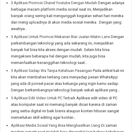
3 Aplikasi Promosi Chanel Youtube Dengan Mudah
Dengan adanya
berbagai macam platform media sosial saat ini, Menjadikan
banyak orang sering kali mengunggah kegiatan sehari hari mereka
dan meng uploadnya di akun media sosial mereka. Dengan yang
awalnya…
3 Aplikasi Untuk Promosi Makanan Biar Jualan Makin Laris
Dengan
perkembangan teknologi yang ada sekarang ini, menjadikan
banyak hal bisa kita akses dengan mudah. Selain kita bisa
mengakses beberapa hal dengan mudah, kita juga bisa
memanfaatkan kecanggihan teknologi saat…
3 Aplikasi Sadap Wa Tanpa Ketahuan Pasangan
Pada artikel kali ini
kita akan membahas tentang cara menyadap pesan WhatsApp
yang ada di ponsel pacar atau keluarga yang ingin kamu sadap.
Dengan berkembangnya teknologi banyak sekali aplikasi yang…
5 Aplikasi Edit Video Untuk PC Terbaik
Aplikasi edit video di PC
atau komputer saat ini memang banyak dicari karena di zaman
yang serba digital ini baik bisnis ataupun konten hiburan sangat
memerlukan skill editing agar konten…
Aplikasi Media Sosial Yang Bisa Menghasilkan Uang
Di zaman
modern seperti saat ini tidak bisa dipungkiri lagi bahwa kehidupan