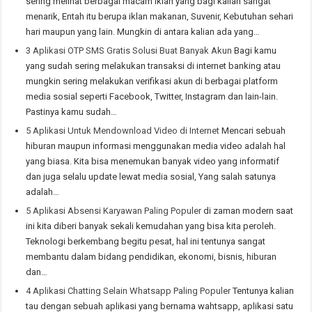
sering melihat berbagai macam iklan yang bagi kalian sangat
menarik, Entah itu berupa iklan makanan, Suvenir, Kebutuhan sehari
hari maupun yang lain. Mungkin di antara kalian ada yang…
3 Aplikasi OTP SMS Gratis Solusi Buat Banyak Akun
Bagi kamu
yang sudah sering melakukan transaksi di internet banking atau
mungkin sering melakukan verifikasi akun di berbagai platform
media sosial seperti Facebook, Twitter, Instagram dan lain-lain.
Pastinya kamu sudah…
5 Aplikasi Untuk Mendownload Video di Internet
Mencari sebuah
hiburan maupun informasi menggunakan media video adalah hal
yang biasa. Kita bisa menemukan banyak video yang informatif
dan juga selalu update lewat media sosial, Yang salah satunya
adalah…
5 Aplikasi Absensi Karyawan Paling Populer
di zaman modern saat
ini kita diberi banyak sekali kemudahan yang bisa kita peroleh.
Teknologi berkembang begitu pesat, hal ini tentunya sangat
membantu dalam bidang pendidikan, ekonomi, bisnis, hiburan
dan…
4 Aplikasi Chatting Selain Whatsapp Paling Populer
Tentunya kalian
tau dengan sebuah aplikasi yang bernama wahtsapp, aplikasi satu