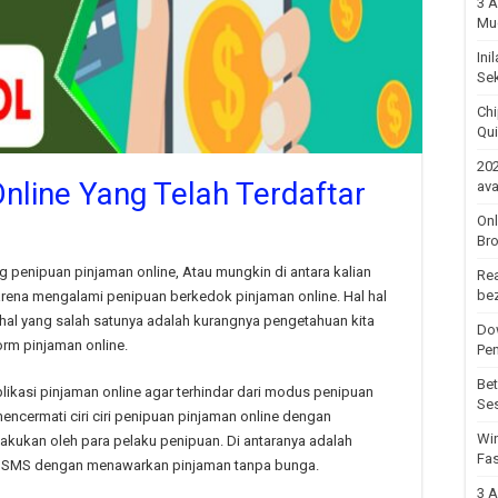
3 A
Mu
Ini
Sek
Chi
Qu
202
Online Yang Telah Terdaftar
ava
Onl
Bro
g penipuan pinjaman online, Atau mungkin di antara kalian
Rea
be
ena mengalami penipuan berkedok pinjaman online. Hal hal
ak hal yang salah satunya adalah kurangnya pengetahuan kita
Dow
orm pinjaman online.
Pe
Bet
likasi pinjaman online agar terhindar dari modus penipuan
Se
encermati ciri ciri penipuan pinjaman online dengan
Win
akukan oleh para pelaku penipuan. Di antaranya adalah
Fas
ui SMS dengan menawarkan pinjaman tanpa bunga.
3 A