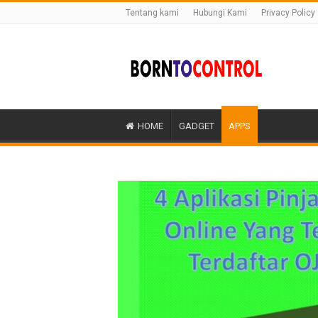
Tentang kami
Hubungi Kami
Privacy Policy
HOME
GADGET
APPS