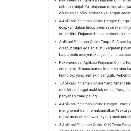
Rekomendasi Aplikasi Pinjaman Online Cep
sebutan pinjol. Ya, pinjaman online atau ya
dikeluarkan oleh lembaga keuangan secara
4 Aplikasi Pinjaman Online Dengan Bunga
ucapkan dalam hidup bermasyarakat, Pinjam
sosial kita. Pinjaman bisa membantu kit
Aplikasi Pinjaman Online Tanpa Bi Checki
disebut pinjol adalah suatu kegiatan pinj
tanpa perlu menyertakan jaminan atau aset. 
Rekomendasi Aplikasi Pinjaman Online Ter
era digital, dimana semua kegiatan bisa 
teknologi yang semakin canggih. Perkem
5 Aplikasi Pinjaman Online Yang Aman
Huta
oleh kita sebagai makhluk sosial, Yang al
penyebab Yang paling…
4 Aplikasi Pinjaman Online Dengan Tenor 1
menghemat dan memaksimalkan Waktu yang k
dapat menentukan waktu yang pasti untu
5 Aplikasi Pinjaman Online OJK Tenor Panj