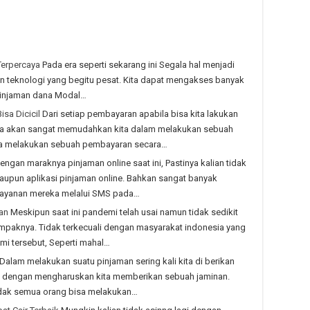
Terpercaya
Pada era seperti sekarang ini Segala hal menjadi
 teknologi yang begitu pesat. Kita dapat mengakses banyak
pinjaman dana Modal…
isa Dicicil
Dari setiap pembayaran apabila bisa kita lakukan
nya akan sangat memudahkan kita dalam melakukan sebuah
bisa melakukan sebuah pembayaran secara…
ngan maraknya pinjaman online saat ini, Pastinya kalian tidak
aupun aplikasi pinjaman online. Bahkan sangat banyak
layanan mereka melalui SMS pada…
an
Meskipun saat ini pandemi telah usai namun tidak sedikit
mpaknya. Tidak terkecuali dengan masyarakat indonesia yang
i tersebut, Seperti mahal…
Dalam melakukan suatu pinjaman sering kali kita di berikan
m dengan mengharuskan kita memberikan sebuah jaminan.
idak semua orang bisa melakukan…