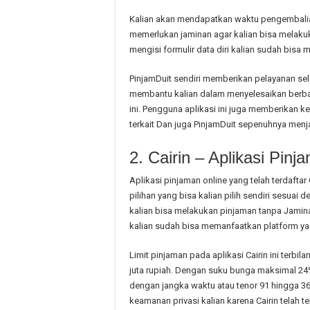
Kalian akan mendapatkan waktu pengembalian 
memerlukan jaminan agar kalian bisa melak
mengisi formulir data diri kalian sudah bisa 
PinjamDuit sendiri memberikan pelayanan se
membantu kalian dalam menyelesaikan berbag
ini. Pengguna aplikasi ini juga memberikan k
terkait Dan juga PinjamDuit sepenuhnya men
2. Cairin – Aplikasi Pin
Aplikasi pinjaman online yang telah terdaftar
pilihan yang bisa kalian pilih sendiri sesuai 
kalian bisa melakukan pinjaman tanpa Jamin
kalian sudah bisa memanfaatkan platform yan
Limit pinjaman pada aplikasi Cairin ini terb
juta rupiah. Dengan suku bunga maksimal 24
dengan jangka waktu atau tenor 91 hingga 36
keamanan privasi kalian karena Cairin telah 