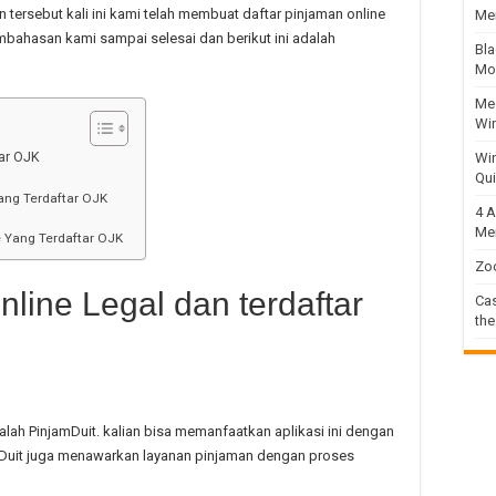
ersebut kali ini kami telah membuat daftar pinjaman online
Me
mbahasan kami sampai selesai dan berikut ini adalah
Bla
Mod
Meg
Wi
tar OJK
Win
Qui
Yang Terdaftar OJK
4 A
Me
e Yang Terdaftar OJK
Zo
nline Legal dan terdaftar
Cas
th
lah PinjamDuit. kalian bisa memanfaatkan aplikasi ini dengan
mDuit juga menawarkan layanan pinjaman dengan proses